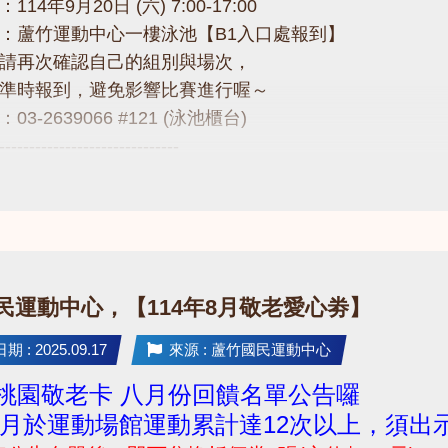
14年9月20日 (六) 7:00-17:00
：蘆竹運動中心一樓泳池【B1入口處報到】
請再次確認自己的組別與場次，
準時報到，避免影響比賽進行喔～
3-2639066 #121 (泳池櫃台)
------------------------------
連結看秩序冊
drive.google.com/drive/folders/1B25n1f17bYfjJObwyj7y
------------------------------
題，請不吝撥打03-2639066 #121!
國民運動中心，【114年8月敬老愛心劵】
 : 2025.09.17
來源 : 蘆竹國民運動中心
5 桃園敬老卡 八月份回饋名單公告囉
月於運動場館運動累計達12次以上，須出