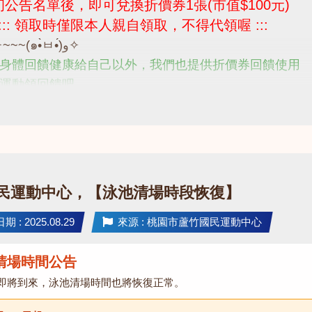
公告名單後，即可兌換折價券1張(市值$100元)
 ::: 領取時僅限本人親自領取，不得代領喔 :::
(๑•̀ㅂ•́)و✧~~~(๑•̀ㅂ•́)و✧
身體回饋健康給自己以外，我們也提供折價券回饋使用
運動領回饋吧
歡迎撥打 03-2639066 #112 客服部
民運動中心，【泳池清場時段恢復】
 : 2025.08.29
來源 : 桃園市蘆竹國民運動中心
清場時間公告
即將到來，泳池清場時間也將恢復正常。