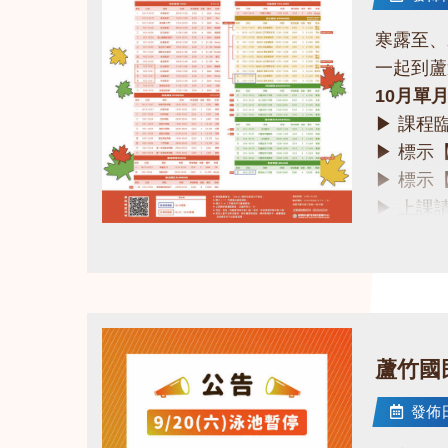
寒露至、
一起到蘆
10月單
▶ 課程
▶ 標示
▶ 標示
▶ 上課
▶ 有氧
點圖片展開大圖
▶ 若因
❤快來一
課務部：03
蘆竹國
發佈日期