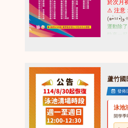
於次月初
⚠ 注意
運動除了
快來一起
詳情諮詢 
點圖片展開大圖
蘆竹國
發佈日期
泳池
開學季