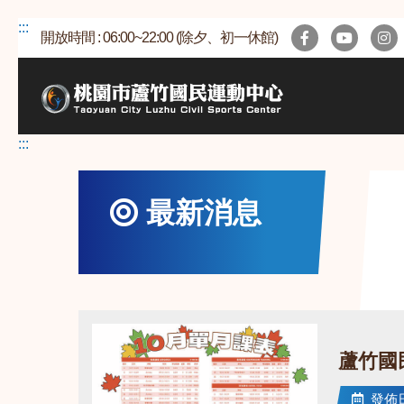
跳
:::
開放時間 : 06:00~22:00 (除夕、初一休館)
到
主
要
內
容
:::
區
最新消息
蘆竹國
發佈日期