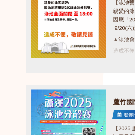
【泳池暫
親愛的
因應「2
9/20(
▲泳池會
造成不
謝謝大家
點圖片展開大圖
蘆竹國
發佈日期
【202