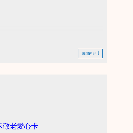
展開內容
bZdyi_YJMTYm?usp=drive_link
示敬老愛心卡