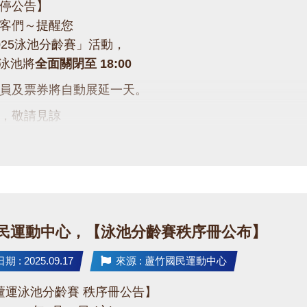
停公告】
泳客們～提醒您
025泳池分齡賽」活動，
六)泳池將
全面關閉至 18:00
員及票券將自動展延一天。
便，敬請見諒
的支持與體諒，一起為選手們加油吧！
民運動中心，【泳池分齡賽秩序冊公布】
 : 2025.09.17
來源 : 蘆竹國民運動中心
5 蘆運泳池分齡賽 秩序冊公告】