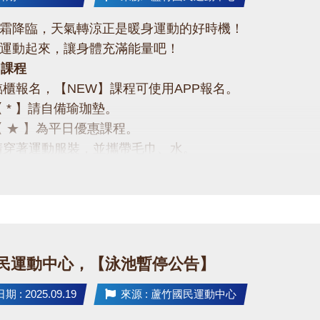
霜降臨，天氣轉涼正是暖身運動的好時機！
運動起來，讓身體充滿能量吧！
月課程
臨櫃報名，【NEW】課程可使用APP報名。
【 * 】請自備瑜珈墊。
【 ★ 】為平日優惠課程。
請穿著運動服裝，並攜帶毛巾、水。
、瑜珈、飛輪需年滿15歲；懸吊、空瑜需年滿18歲。
人數不足無法開班，將於開課前通知，並請持原信用卡、
起運動吧❤
-2639066 #115
民運動中心，【泳池暫停公告】
 : 2025.09.19
來源 : 蘆竹國民運動中心