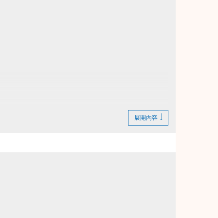
展開內容
繳費憑證及發票至本中心辦理退費。