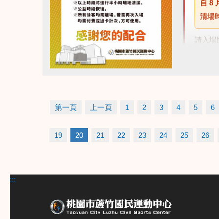
自
8 
清場
請入場
點圖片展開大圖
第一頁
上一頁
1
2
3
4
5
6
19
20
21
22
23
24
25
26
:::