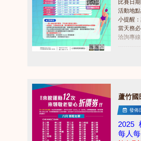
比賽日期：1
活動地點
小提醒：
當天務必
洽詢專線：0
------------
點擊下方
點圖片展開大圖
https://
------------
若有相關問
​蘆竹
發佈日期
202
每人每