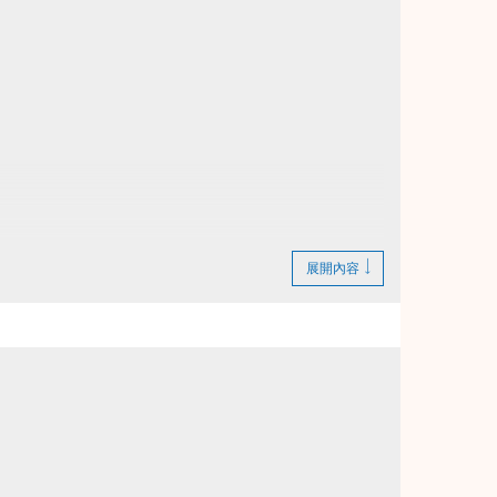
展開內容
繳費憑證及發票至本中心辦理退費。