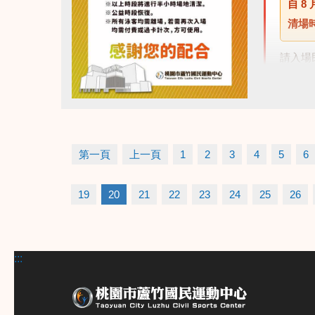
自
8 
清場
請入場
點圖片展開大圖
第一頁
上一頁
1
2
3
4
5
6
19
20
21
22
23
24
25
26
:::