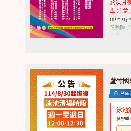
於次月初
⚠ 注意
運動除了
快來一起
詳情諮詢 
點圖片展開大圖
蘆竹國
發佈日期
泳池
開學季