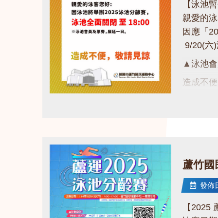
【泳池暫
親愛的
因應「2
9/20(
▲泳池會
造成不
謝謝大家
點圖片展開大圖
蘆竹國
發佈日期
【202