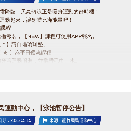
霜降臨，天氣轉涼正是暖身運動的好時機！
運動起來，讓身體充滿能量吧！
月課程
臨櫃報名，【NEW】課程可使用APP報名。
【 * 】請自備瑜珈墊。
【 ★ 】為平日優惠課程。
請穿著運動服裝，並攜帶毛巾、水。
、瑜珈、飛輪需年滿15歲；懸吊、空瑜需年滿18歲。
人數不足無法開班，將於開課前通知，並請持原信用卡、
起運動吧❤
-2639066 #115
民運動中心，【泳池暫停公告】
 : 2025.09.19
來源 : 蘆竹國民運動中心