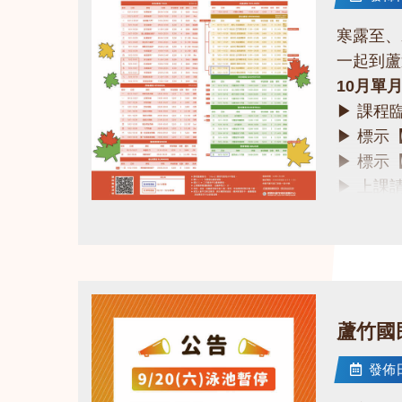
寒露至、
一起到蘆
10月單
▶ 課程
▶ 標示
▶ 標示
▶ 上課
▶ 有氧
點圖片展開大圖
▶ 若因
❤快來一
課務部：03
蘆竹國
發佈日期