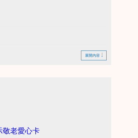
展開內容
bZdyi_YJMTYm?usp=drive_link
示敬老愛心卡