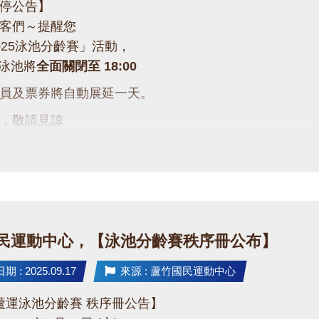
停公告】
泳客們～提醒您
025泳池分齡賽」活動，
六)泳池將
全面關閉至 18:00
員及票券將自動展延一天。
便，敬請見諒
的支持與體諒，一起為選手們加油吧！
民運動中心，【泳池分齡賽秩序冊公布】
 : 2025.09.17
來源 : 蘆竹國民運動中心
5 蘆運泳池分齡賽 秩序冊公告】