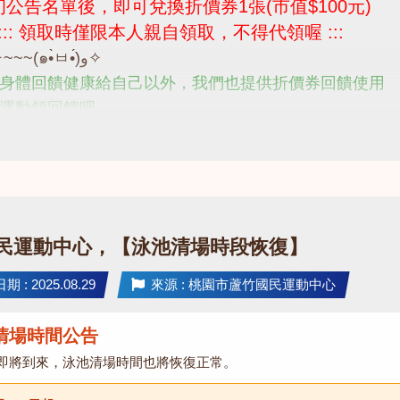
公告名單後，即可兌換折價券1張(市值$100元)
 ::: 領取時僅限本人親自領取，不得代領喔 :::
(๑•̀ㅂ•́)و✧~~~(๑•̀ㅂ•́)و✧
身體回饋健康給自己以外，我們也提供折價券回饋使用
運動領回饋吧
歡迎撥打 03-2639066 #112 客服部
民運動中心，【泳池清場時段恢復】
 : 2025.08.29
來源 : 桃園市蘆竹國民運動中心
清場時間公告
即將到來，泳池清場時間也將恢復正常。