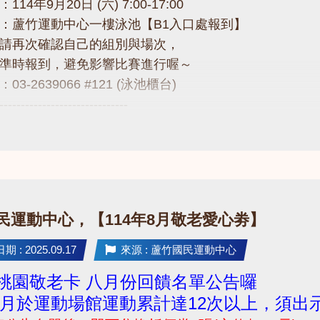
14年9月20日 (六) 7:00-17:00
：蘆竹運動中心一樓泳池【B1入口處報到】
請再次確認自己的組別與場次，
準時報到，避免影響比賽進行喔～
3-2639066 #121 (泳池櫃台)
------------------------------
連結看秩序冊
drive.google.com/drive/folders/1B25n1f17bYfjJObwyj7y
------------------------------
題，請不吝撥打03-2639066 #121!
國民運動中心，【114年8月敬老愛心劵】
 : 2025.09.17
來源 : 蘆竹國民運動中心
5 桃園敬老卡 八月份回饋名單公告囉
月於運動場館運動累計達12次以上，須出