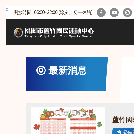
跳
:::
開放時間 : 06:00~22:00 (除夕、初一休館)
到
主
要
內
容
:::
區
最新消息
蘆竹國
發佈日期