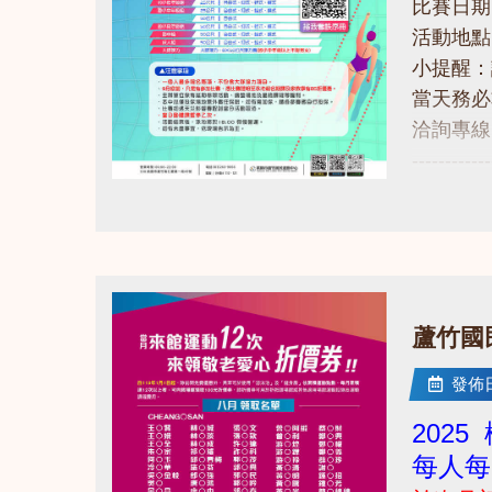
比賽日期：1
活動地點
小提醒：
當天務必
洽詢專線：0
------------
點擊下方
點圖片展開大圖
https://
------------
若有相關問
​蘆竹
發佈日期
202
每人每