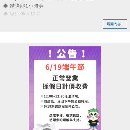
◆ 體適能1小時券
◆ 游泳池入場券
展開內容
只要銅板價10元
運動不孤單～我們一起健康加分
連絡資訊
-洽詢專線：03-2639066 #111
-官網 :
https://www.lzsports.com.tw/zh_TW/news/pageID/1/
-FB : 桃園市蘆竹國民運動中心
-IG : @luzhusports