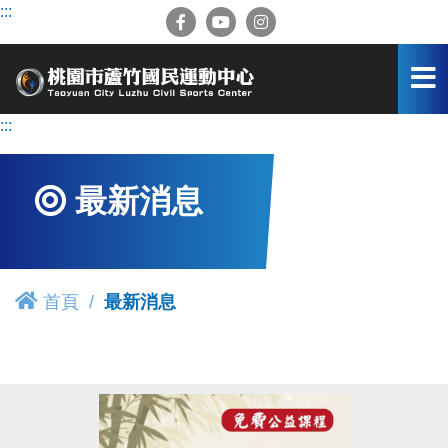
跳
:::
到
主
要
內
容
:::
區
最新消息
首頁
最新消息