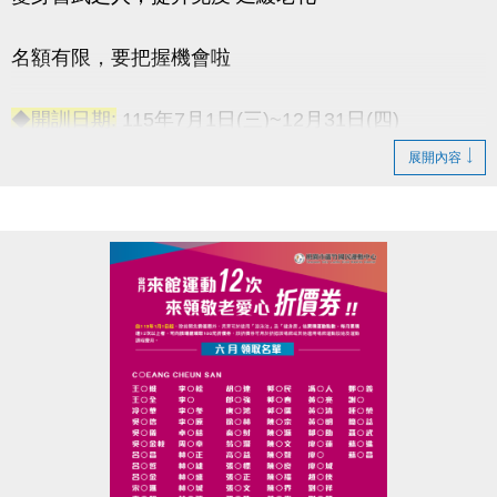
名額有限，要把握機會啦
◆開訓日期:
115年7月1日(三)~12月31日(四)
◆訓練時間:
每週一至週五 上午06:00-08:00
展開內容
◆訓練地點:
桃園市蘆竹國民運動中心 三樓綜合球場
連絡資訊
-洽詢專線：03-2639066 #115
-官網 :
https://www.lzsports.com.tw/zh_TW/news/pageID/1/
-FB : 桃園市蘆竹國民運動中心
-IG : @luzhusports