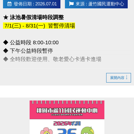
發佈日期 : 2026.07.01
來源 : 蘆竹國民運動中心
★ 泳池暑假清場時段調整
7/1(三) - 8/31(一) 皆暫停清場
◆ 公益時段 8:00-10:00
◆ 下午公益時段暫停
◆ 全時段歡迎使用、敬老愛心卡過卡進場
造成不便敬請見諒，感謝您的理解配合
展開內容
連絡資訊
-洽詢專線：03-2639066 #112
-官網 :
https://www.lzsports.com.tw/zh_TW/news/pageID/1/
-FB : 桃園市蘆竹國民運動中心