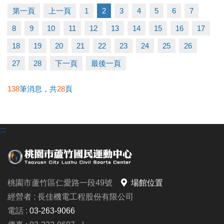
-洽詢專線：03-2639066 #115
第一頁
上一頁
1
2
3
4
5
6
7
-官網 :
8
9
10
11
12
13
14
15
16
17
https://www.lzsports.com.tw/zh_TW/news/pageID/1/
-FB : 桃園市蘆竹國民運動中心
18
19
20
21
22
23
24
25
26
-IG : @luzhusports
27
28
下一頁
最後一頁
138
筆消息，共
28
頁
:::
桃園市蘆竹區仁愛路一段49號
場館位置
經營者 : 長佳機電工程股份有限公司
電話 :
03-263-9066