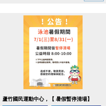
領取提醒
◆ 需本人親自前來領取
◆ 不可委託他人代領
持續運動不僅讓身體更健康，
還能感受滿滿的鼓勵與心意
連絡資訊
-洽詢專線：03-2639066 #112
-官網 :
https://www.lzsports.com.tw/zh_TW/news/pageID/1/
-FB : 桃園市蘆竹國民運動中心
-IG : @luzhusports
點圖片展開大圖
蘆竹國民運動中心，【 暑假暫停清場】