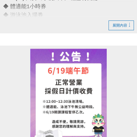
◆ 體適能1小時券
◆ 游泳池入場券
展開內容
只要銅板價10元
運動不孤單～我們一起健康加分
連絡資訊
-洽詢專線：03-2639066 #111
-官網 :
https://www.lzsports.com.tw/zh_TW/news/pageID/1/
-FB : 桃園市蘆竹國民運動中心
-IG : @luzhusports