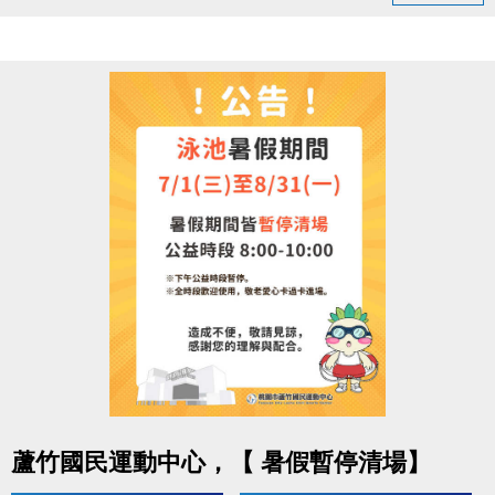
領取提醒
◆ 需本人親自前來領取
◆ 不可委託他人代領
持續運動不僅讓身體更健康，
還能感受滿滿的鼓勵與心意
連絡資訊
-洽詢專線：03-2639066 #112
-官網 :
https://www.lzsports.com.tw/zh_TW/news/pageID/1/
-FB : 桃園市蘆竹國民運動中心
-IG : @luzhusports
點圖片展開大圖
蘆竹國民運動中心，【 暑假暫停清場】