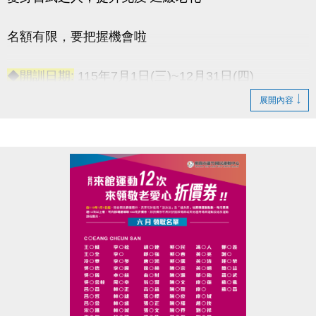
名額有限，要把握機會啦
◆開訓日期:
115年7月1日(三)~12月31日(四)
◆訓練時間:
每週一至週五 上午06:00-08:00
展開內容
◆訓練地點:
桃園市蘆竹國民運動中心 三樓綜合球場
連絡資訊
-洽詢專線：03-2639066 #115
-官網 :
https://www.lzsports.com.tw/zh_TW/news/pageID/1/
-FB : 桃園市蘆竹國民運動中心
-IG : @luzhusports