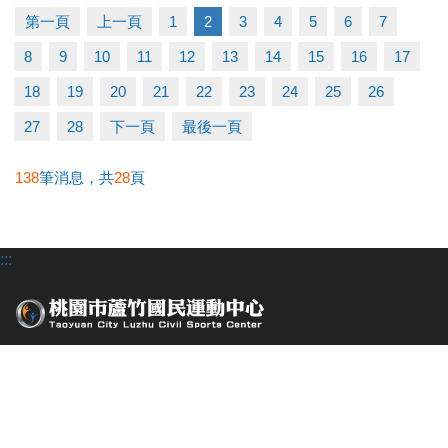
-洽詢專線：03-2639066 #115
第一頁
上一頁
1
2
3
4
5
6
7
-官網 :
8
9
10
11
12
13
14
15
16
17
https://www.lzsports.com.tw/zh_TW/news/pageID/1/
-FB : 桃園市蘆竹國民運動中心
18
19
20
21
22
23
24
25
26
-IG : @luzhusports
27
28
下一頁
最後一頁
138
筆消息，共
28
頁
:::
桃園市蘆竹區仁愛路一段49號
場館位置
經營者 : 長佳機電工程股份有限公司
電話 :
03-263-9066