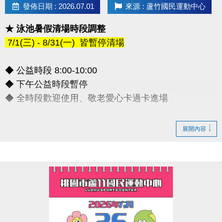
發佈日期 : 2026.07.01
來源 : 蘆竹國民運動中心
★ 泳池暑假清場時段調整
7/1(三) - 8/31(一) 皆暫停清場
◆ 公益時段 8:00-10:00
◆ 下午公益時段暫停
◆ 全時段歡迎使用、敬老愛心卡過卡進場
造成不便敬請見諒，感謝您的理解配合
展開內容
連絡資訊
-洽詢專線：03-2639066 #112
-官網 :
https://www.lzsports.com.tw/zh_TW/news/pageID/1/
-FB : 桃園市蘆竹國民運動中心