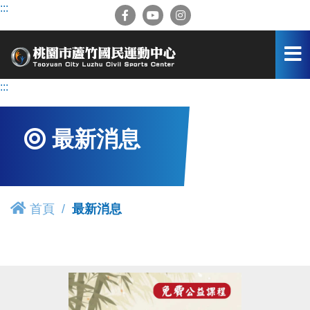
跳
:::
到
主
要
內
容
:::
區
最新消息
首頁
最新消息