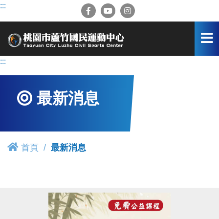
跳
:::
到
主
要
內
容
:::
區
最新消息
首頁
最新消息