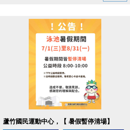
領取提醒
◆ 需本人親自前來領取
◆ 不可委託他人代領
持續運動不僅讓身體更健康，
還能感受滿滿的鼓勵與心意
連絡資訊
-洽詢專線：03-2639066 #112
-官網 :
https://www.lzsports.com.tw/zh_TW/news/pageID/1/
-FB : 桃園市蘆竹國民運動中心
-IG : @luzhusports
點圖片展開大圖
蘆竹國民運動中心，【 暑假暫停清場】