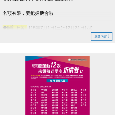
名額有限，要把握機會啦
◆開訓日期:
115年7月1日(三)~12月31日(四)
◆訓練時間:
每週一至週五 上午06:00-08:00
展開內容
◆訓練地點:
桃園市蘆竹國民運動中心 三樓綜合球場
連絡資訊
-洽詢專線：03-2639066 #115
-官網 :
https://www.lzsports.com.tw/zh_TW/news/pageID/1/
-FB : 桃園市蘆竹國民運動中心
-IG : @luzhusports