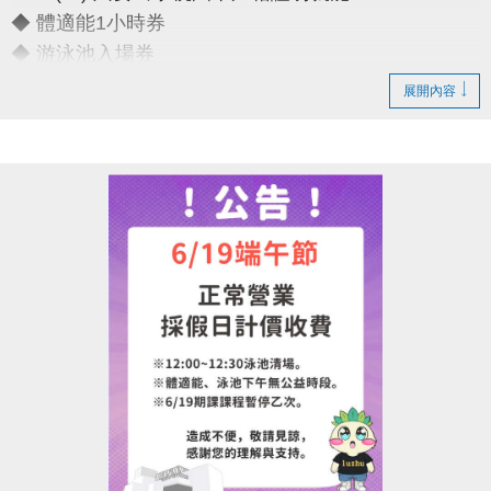
◆ 體適能1小時券
◆ 游泳池入場券
展開內容
只要銅板價10元
運動不孤單～我們一起健康加分
連絡資訊
-洽詢專線：03-2639066 #111
-官網 :
https://www.lzsports.com.tw/zh_TW/news/pageID/1/
-FB : 桃園市蘆竹國民運動中心
-IG : @luzhusports