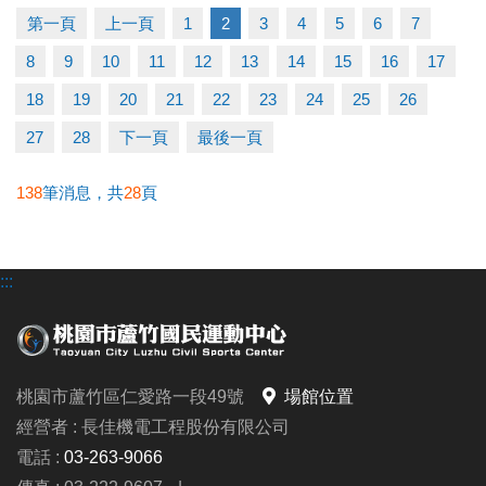
-洽詢專線：03-2639066 #115
第一頁
上一頁
1
2
3
4
5
6
7
-官網 :
8
9
10
11
12
13
14
15
16
17
https://www.lzsports.com.tw/zh_TW/news/pageID/1/
-FB : 桃園市蘆竹國民運動中心
18
19
20
21
22
23
24
25
26
-IG : @luzhusports
27
28
下一頁
最後一頁
138
筆消息，共
28
頁
:::
桃園市蘆竹區仁愛路一段49號
場館位置
經營者 : 長佳機電工程股份有限公司
電話 :
03-263-9066