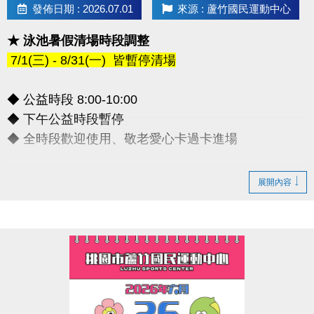
發佈日期 : 2026.07.01
來源 : 蘆竹國民運動中心
★ 泳池暑假清場時段調整
7/1(三) - 8/31(一) 皆暫停清場
◆ 公益時段 8:00-10:00
◆ 下午公益時段暫停
◆ 全時段歡迎使用、敬老愛心卡過卡進場
造成不便敬請見諒，感謝您的理解配合
展開內容
連絡資訊
-洽詢專線：03-2639066 #112
-官網 :
https://www.lzsports.com.tw/zh_TW/news/pageID/1/
-FB : 桃園市蘆竹國民運動中心