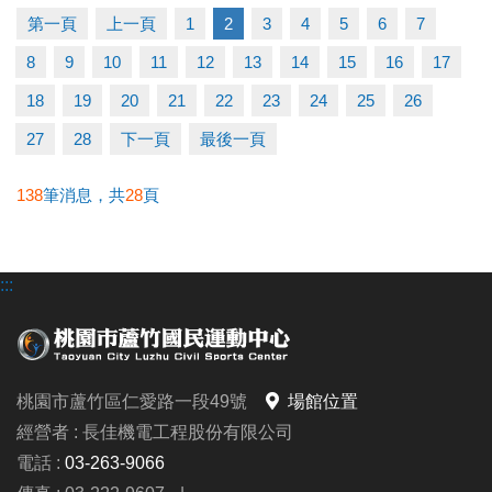
-洽詢專線：03-2639066 #115
第一頁
上一頁
1
2
3
4
5
6
7
-官網 :
8
9
10
11
12
13
14
15
16
17
https://www.lzsports.com.tw/zh_TW/news/pageID/1/
-FB : 桃園市蘆竹國民運動中心
18
19
20
21
22
23
24
25
26
-IG : @luzhusports
27
28
下一頁
最後一頁
138
筆消息，共
28
頁
:::
桃園市蘆竹區仁愛路一段49號
場館位置
經營者 : 長佳機電工程股份有限公司
電話 :
03-263-9066