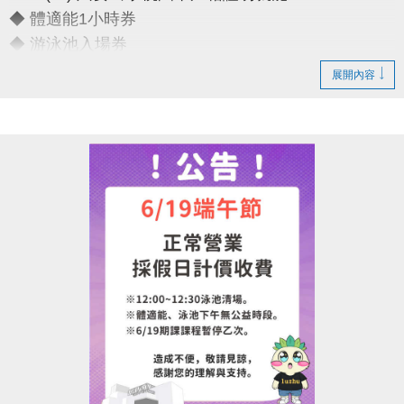
◆ 體適能1小時券
◆ 游泳池入場券
展開內容
只要銅板價10元
運動不孤單～我們一起健康加分
連絡資訊
-洽詢專線：03-2639066 #111
-官網 :
https://www.lzsports.com.tw/zh_TW/news/pageID/1/
-FB : 桃園市蘆竹國民運動中心
-IG : @luzhusports