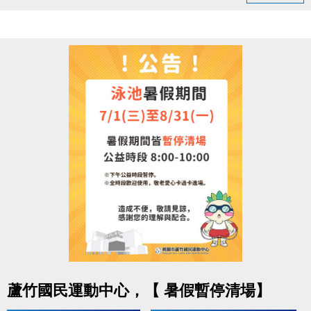
領取提醒
◆ 需本人親自前來領取
◆ 不可委託他人代領
持續運動不僅讓身體更健康，
還能感受滿滿的鼓勵與心意
連絡資訊
-洽詢專線：03-2639066 #112
-官網 :
https://www.lzsports.com.tw/zh_TW/news/pageID/1/
-FB : 桃園市蘆竹國民運動中心
-IG : @luzhusports
點圖片展開大圖
蘆竹國民運動中心，【 暑假暫停清場】