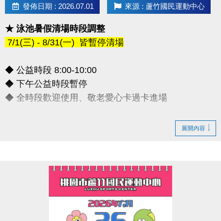
發佈日期 : 2026.07.01
來源 : 蘆竹國民運動中心
★ 泳池暑假清場時段調整
7/1(三) - 8/31(一) 皆暫停清場
◆ 公益時段 8:00-10:00
◆ 下午公益時段暫停
◆ 全時段歡迎使用、敬老愛心卡過卡進場
造成不便敬請見諒，感謝您的理解配合
展開內容
連絡資訊
-洽詢專線：03-2639066 #112
-官網 :
https://www.lzsports.com.tw/zh_TW/news/pageID/1/
-FB : 桃園市蘆竹國民運動中心