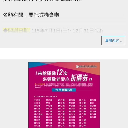
名額有限，要把握機會啦
◆開訓日期:
115年7月1日(三)~12月31日(四)
◆訓練時間:
每週一至週五 上午06:00-08:00
展開內容
◆訓練地點:
桃園市蘆竹國民運動中心 三樓綜合球場
連絡資訊
-洽詢專線：03-2639066 #115
-官網 :
https://www.lzsports.com.tw/zh_TW/news/pageID/1/
-FB : 桃園市蘆竹國民運動中心
-IG : @luzhusports