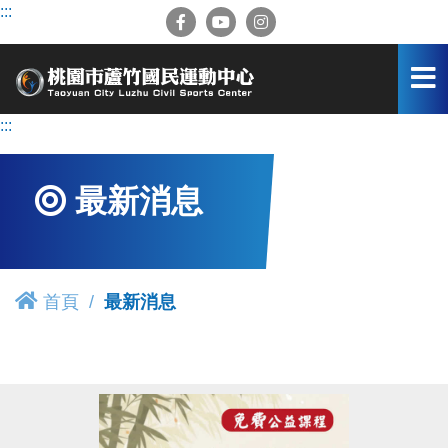
跳
:::
到
主
要
內
容
:::
區
最新消息
首頁
最新消息