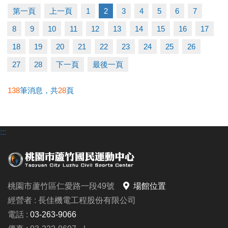
-洽詢專線：03-2639066 #115
第一頁
上一頁
1
2
3
4
5
6
7
-官網 :
8
9
10
11
12
13
14
15
16
17
https://www.lzsports.com.tw/zh_TW/news/pageID/1/
-FB : 桃園市蘆竹國民運動中心
18
19
20
21
22
23
24
25
26
-IG : @luzhusports
27
28
下一頁
最後一頁
138
筆消息，共
28
頁
:::
桃園市蘆竹區仁愛路一段49號
場館位置
經營者 : 長佳機電工程股份有限公司
電話 :
03-263-9066