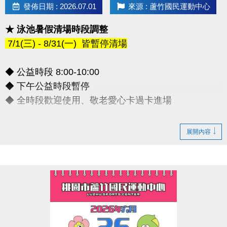
發佈日期 : 2026.07.01
來源 : 蘆竹國民運動中心
★ 泳池暑假清場時段調整
7/1(三) - 8/31(一) 皆暫停清場
◆ 公益時段 8:00-10:00
◆ 下午公益時段暫停
◆ 全時段歡迎使用、敬老愛心卡過卡進場
造成不便敬請見諒，感謝您的理解配合
展開內容
連絡資訊
-洽詢專線：03-2639066 #112
-官網 :
https://www.lzsports.com.tw/zh_TW/news/pageID/1/
-FB : 桃園市蘆竹國民運動中心