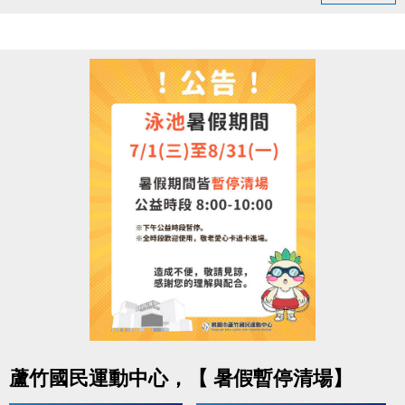
領取提醒
◆ 需本人親自前來領取
◆ 不可委託他人代領
持續運動不僅讓身體更健康，
還能感受滿滿的鼓勵與心意
連絡資訊
-洽詢專線：03-2639066 #112
-官網 :
https://www.lzsports.com.tw/zh_TW/news/pageID/1/
-FB : 桃園市蘆竹國民運動中心
-IG : @luzhusports
點圖片展開大圖
蘆竹國民運動中心，【 暑假暫停清場】