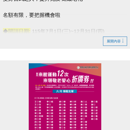
名額有限，要把握機會啦
◆開訓日期:
115年7月1日(三)~12月31日(四)
◆訓練時間:
每週一至週五 上午06:00-08:00
展開內容
◆訓練地點:
桃園市蘆竹國民運動中心 三樓綜合球場
連絡資訊
-洽詢專線：03-2639066 #115
-官網 :
https://www.lzsports.com.tw/zh_TW/news/pageID/1/
-FB : 桃園市蘆竹國民運動中心
-IG : @luzhusports