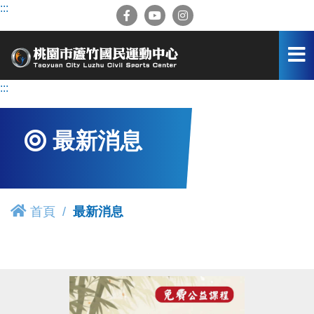
跳
:::
到
主
要
內
容
:::
區
最新消息
首頁
最新消息