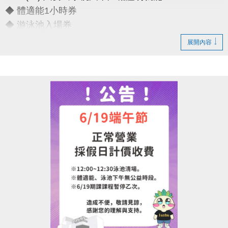
◆ 體適能1小時券
◆ 游泳池入場券
展開內容
只要銅板價10元
運動不孤單～我們一起健康加分
連絡資訊
-洽詢專線：03-2639066 #111
-官網 :
https://www.lzsports.com.tw/zh_TW/news/pageID/1/
-FB : 桃園市蘆竹國民運動中心
-IG : @luzhusports