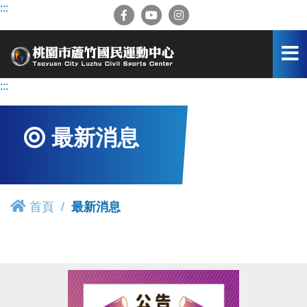
跳
:::
到
主
要
內
容
:::
區
最新消息
首頁
最新消息