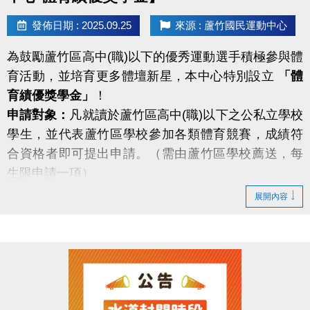
發佈日期 : 2025.09.25
來源 : 蘆竹國民運動中心
為鼓勵蘆竹區高中(職)以下的優秀運動選手積極參與體
育活動，並培育更多體壇新星，本中心特別設立
「體
育績優獎學金」
！
申請對象：
凡就讀於蘆竹區高中(職)以下之公私立學校
學生，並代表蘆竹區學校參加各類體育競賽，成績符
合資格者即可提出申請。（需由蘆竹區學校薦送，每
生限申請一項）
獎勵範圍：
自 113/8/1 至 114/7/31 間，代表國家或桃
展開內容
園市參加國際性及全國性運動賽事，表現優異的同學
們，都有機會獲得獎學金！
包含：奧運、亞運、全國運動會、全中運、大專盃、
全國性單項賽事等。（詳細規範請掃QR碼看申請辦
法）
即日起接受申請！ 歡迎各校推薦優秀選手，共同為蘆