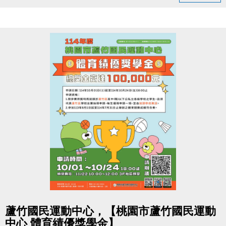
10/3-10/10 舊生原班續報
使用APP享9折優惠（部分課程無折扣），臨櫃享95折
~
舊生們享有優先報名的期間，千萬別錯過！
【舊生定義】
報名完整9-10月期課、10月單月課程
且開班成功，無中途退費之學員
10/11-10/31 不分新舊生
APP報名享95折優惠
10/31 前 本期臨櫃報名
．◆* 有 加碼優惠 喔 ◆*．
同一人報名三門以上 → 88折優惠
同一人報名兩門以上 → 9折優惠
點圖片展開大圖
蘆竹國民運動中心，【桃園市蘆竹國民運動
跟著蘆寶與薇薇，暖暖過冬一起動！
中心 體育績優獎學金】