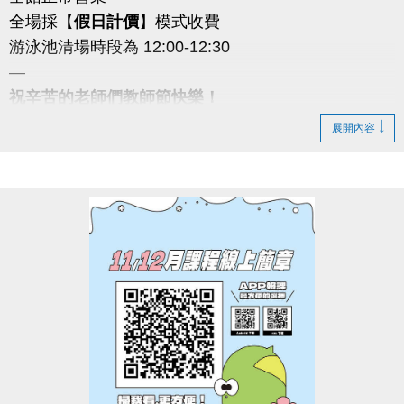
全場採【
假日計價
】模式收費
游泳池清場時段為 12:00-12:30
—
祝辛苦的老師們教師節快樂！
若有相關問題歡迎撥打 ☎ 03-2639066 #111 客服部
展開內容