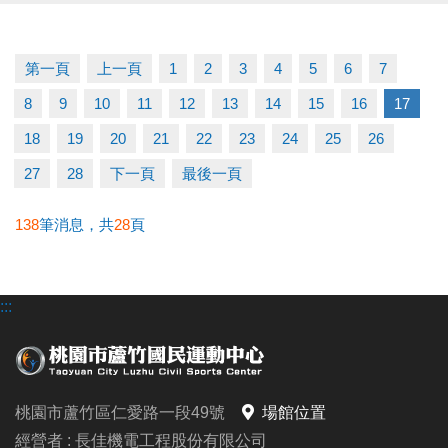
/需本人親自領取
/不可代領
第一頁
上一頁
1
2
3
4
5
6
7
運動不僅讓身體更健康，我們還加碼回饋給您～
8
9
10
11
12
13
14
15
16
17
健康加分、回饋加分、快樂也加分
18
19
20
21
22
23
24
25
26
詳情洽詢：03-2639066 #112 客服部
27
28
下一頁
最後一頁
#2025敬老回饋 #桃園市民限定 #多動多健康 #敬老愛
138
筆消息，共
28
頁
心卡專屬
:::
桃園市蘆竹區仁愛路一段49號
場館位置
經營者 : 長佳機電工程股份有限公司