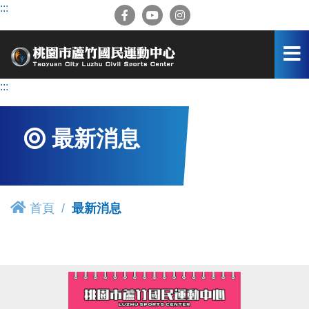
跳
:::
到
主
要
內
容
:::
區
最新消息
首頁
最新消息