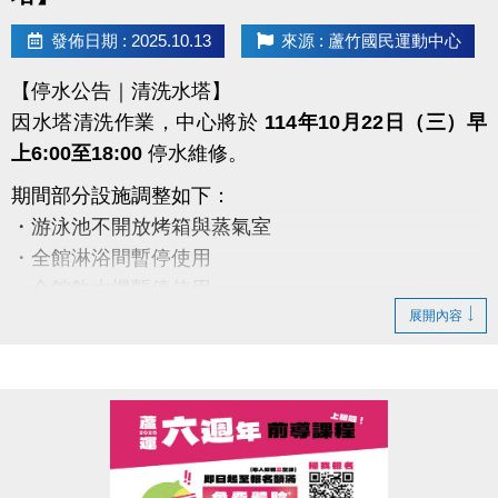
#蘆竹國民運動中心 #蘆竹運動不斷線
發佈日期 : 2025.10.13
來源 : 蘆竹國民運動中心
https://www.facebook.com/profile.php?
【停水公告｜清洗水塔】
id=61581947831365
因水塔清洗作業，中心將於
114年10月22日（三）早
上6:00至18:00
停水維修。
期間部分設施調整如下：
・游泳池不開放烤箱與蒸氣室
・全館淋浴間暫停使用
・全館飲水機暫停使用
展開內容
・僅B1與2、3樓廁所有提供水沖馬桶
備註：
1.會籍、優惠券、貴賓券效期延長一日
2.若遇下雨，施工將順延
造成不便，敬請見諒
感謝您的理解與配合