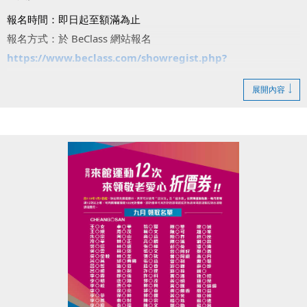
報名時間：即日起至額滿為止
報名方式：於 BeClass 網站報名
https://www.beclass.com/showregist.php?
regist_id=MzA1MDE3YzY4ZTBkNzJmNzdhNzU6U2hvd0Zv
展開內容
cm0=
注意事項：
・*號課程請自備瑜珈墊。
・羽球課請自備球拍，游泳課需穿著泳裝並攜帶泳具。
・兒童課程限7歲以上，一般課程限15歲以上。
・每人限報三堂課。
報名即享好禮：課程當日可領取【悅氏瓶裝水乙罐】！
注意事項：若報名後未請假缺席達2次，將暫停後續體驗課報名
資格。
動起來迎接6週年，一起體驗運動的快樂吧！