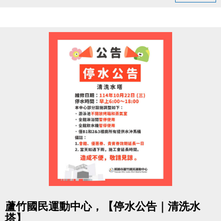
追蹤【蘆竹國民運動中心】粉絲專頁
按讚並留言「#蘆竹運動不斷線」
分享此貼文（設為公開）
完成後出示畫面給1樓櫃檯，即可領取
【貴賓券2張（總價值$200）】
限量600張，數量有限，先來先領！
每人限領一次，須本人親自領取，依現場登記順序發
放。
活動期間：即日起至 11/30止 或 贈完為止。
一起動起來，為六周年喝采，
讓運動的能量不斷線，健康持續上線！
本活動由蘆竹國民運動中心主辦，活動辦法與贈品內
點圖片展開大圖
容以本中心現場公告為準。
蘆竹國民運動中心，【停水公告｜清洗水
中心保留活動調整、修改及最終解釋之權利。
塔】