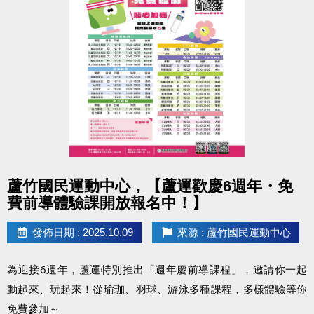
#蘆竹國民運動中心 #停水公告 #清洗水塔
點圖片展開大圖
蘆竹國民運動中心，【蘆運歡慶6週年・免
費前導體驗課開放報名中！】
發佈日期 : 2025.10.09
來源 : 蘆竹國民運動中心
為迎接6週年，蘆運特別推出「週年慶前導課程」，邀請你一起
動起來、玩起來！從瑜珈、羽球、游泳多種課程，多樣體驗等你
免費參加～