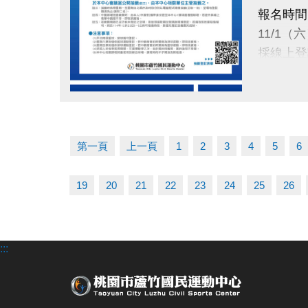
使用期限
報名時間
115/1
11/1（
採線上登
注意：
綜合球場
抽籤日期
壁球場亦
點圖片展開大圖
11/24（
抽籤資格
於本中心
第一頁
上一頁
1
2
3
4
5
6
抽籤結果
19
20
21
22
23
24
25
26
11/28（
公布於：
繳費時間
:::
12/1（一
使用期限