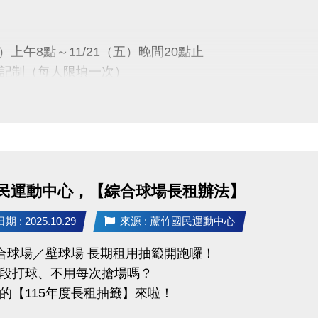
1/28(五)15:00
於中心臉書及官網公告)
六）上午8點～11/21（五）晚間20點止
時間
記制（每人限填一次）
1(一)～12/20(六)止
分證、駕照、行車執照正本辦理簽約繳費喔！
一）下午13:00
會議室公開抽籤
-9066 分機111
民運動中心，【綜合球場長租辦法】
公布
五）下午16:00
 : 2025.10.29
來源 : 蘆竹國民運動中心
記一輛車，不得重複或代登記。
1樓球館櫃台／官網／FB粉絲專頁
限本人使用，不可轉讓。
綜合球場／壁球場 長期租用抽籤開跑囉！
段打球、不用每次搶場嗎？
車在蘆竹運動中心安心停、放心停~
）08:00～12/14（日）21:30止
的【115年度長租抽籤】來啦！