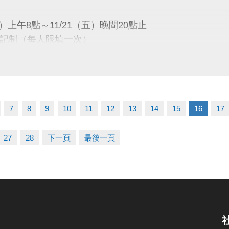
/1～115/12/31（每三個月續約繳費一次）
六）上午8點～11/21（五）晚間20點止
記制（每人限填一次）
僅限籃、排、羽球運動使用，禁止教學與訓練。
同，僅供個人運動使用。
一）下午13:00
、場地使用規定及課程占用時段請詳見公告。
會議室公開抽籤
7
8
9
10
11
12
13
14
15
16
17
公布
27
28
下一頁
最後一頁
五）下午16:00
1樓球館櫃台／官網／FB粉絲專頁
）08:00～12/14（日）21:30止