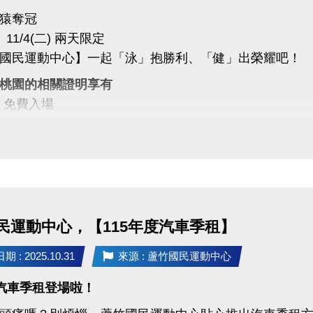
猿奪冠
)、11/4(二) 兩天限定
國民運動中心】一起「泳」抱勝利、「健」出榮耀吧！
桃園的相關證明享有
▻ 免費入場
▻ 第一小時免費入場
中心同樂
猿喝采、為桃園加油！
運動中心 #樂天桃猿 #RakutenMonkeys
政府體育局 #封王同樂 #運動中心優惠 #全民運動
民運動中心，【115年度汽車季租】
 : 2025.10.31
來源 : 蘆竹國民運動中心
度汽車季租登場啦！