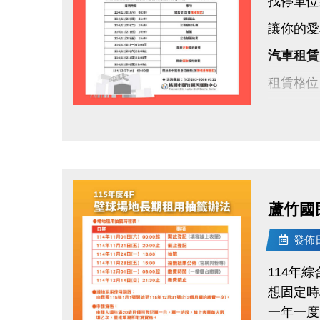
找停車位
讓你的愛
汽車租賃
租賃格位
租期方式
點圖片展開大圖
保證金：
租期：11
登記期間：1
蘆竹國
每天 08
發佈日期
名冊公告：
114年
抽籤日期：1
想固定時
地點：蘆
一年一度