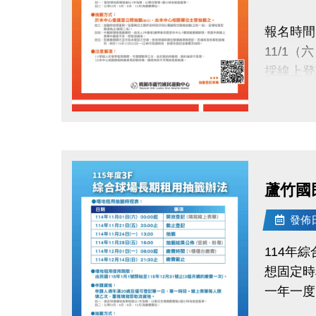
正取公告：1
報名時間
(將同步
11/1（
中籤繳費
採線上登
114/12/
抽籤日期
請攜帶身
點圖片展開大圖
11/24（
洽詢專線
於本中心
(03)263
蘆竹國
抽籤結果
小提醒：
11/28（
發佈日期
每人限登
公布於：
承租權限
114年
繳費時間
想固定時
讓你的愛
12/1（一
一年一度