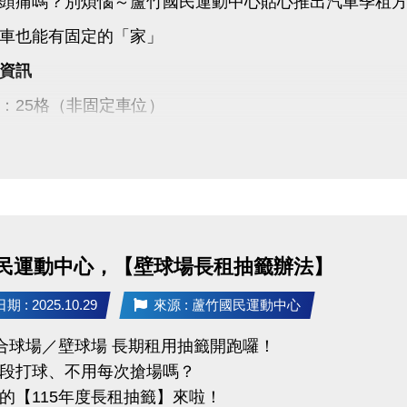
頭痛嗎？別煩惱～蘆竹國民運動中心貼心推出汽車季租
車也能有固定的「家」
資訊
：25格（非固定車位）
：季租制，每季7,500元
2,500元（簽約時繳交）
5年1月1日至115年12月31日止
14/11/1(六)～11/23(日)
民運動中心，【壁球場長租抽籤辦法】
:00～21:00 至本館1樓客服組辦理現場登記
 : 2025.10.29
來源 : 蘆竹國民運動中心
11/25(二)前
綜合球場／壁球場 長期租用抽籤開跑囉！
1/27(四) 14:00
段打球、不用每次搶場嗎？
竹國民運動中心1樓
的【115年度長租抽籤】來啦！