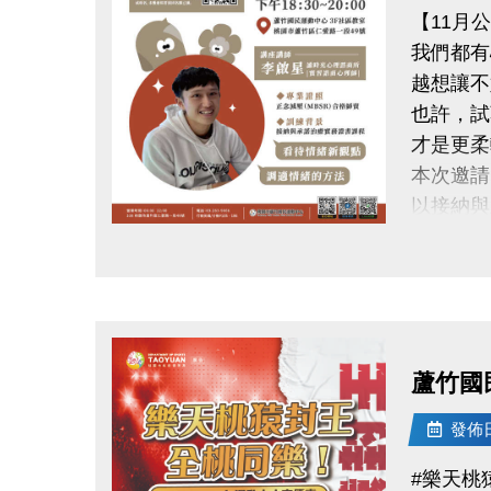
【11月
我們都有
越想讓不
也許，試
才是更柔
本次邀請
以接納與
從新的角
點圖片展開大圖
學習更健
練習與自
時間｜11/1
地點｜蘆
蘆竹國
講師｜李
具接納與
發佈日期
公益免費
#樂天桃
掃描 Q