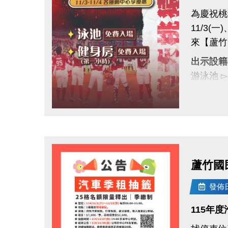
為慶祝桃
11/3(一
來【蘆竹
出示設籍
游泳池 
健身房 
全桃運動
點圖片展開大圖
一起為桃
#蘆竹國民
#桃園市
蘆竹國
發佈日期
115年