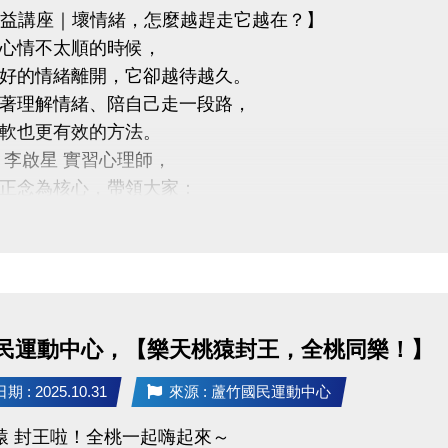
公益講座｜壞情緒，怎麼越趕走它越在？】
心情不太順的時候，
好的情緒離開，它卻越待越久。
著理解情緒、陪自己走一段路，
軟也更有效的方法。
 李啟星 實習心理師，
正念為核心，帶領大家：
度看待情緒
康的情緒調節方式
己和平共處
8 (一) 18:30－20:00
竹國民運動中心 3樓社區教室
民運動中心，【樂天桃猿封王，全桃同樂！】
啟星 實習心理師
承諾治療實務訓練、正念減壓（MBSR）合格師資資格
 : 2025.10.31
來源 : 蘆竹國民運動中心
講座・限額30位
猿 封王啦！全桃一起嗨起來～
R Code 填表報名，與我們一起培養更穩定、自在的心。