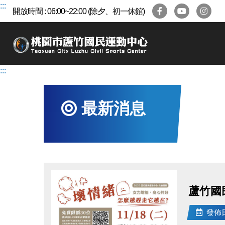
跳
:::
開放時間 : 06:00~22:00 (除夕、初一休館)
到
主
要
內
容
:::
區
最新消息
蘆竹國
發佈日期