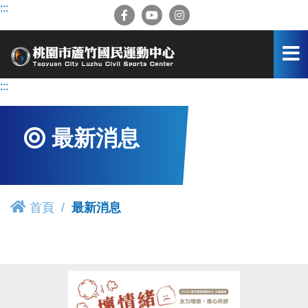
跳
:::
到
主
要
內
容
:::
區
最新消息
首頁
最新消息