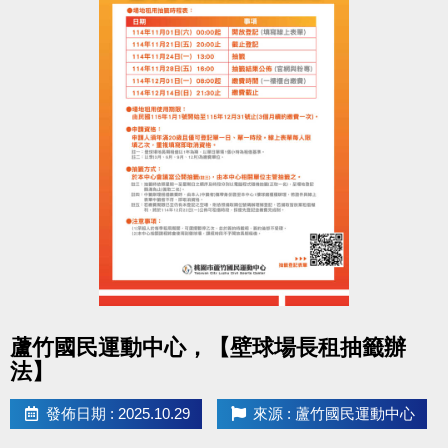
登記期間：114/11/1(六)～11/23(日)
每天 08:00～21:00 至本館1樓客服組辦理現場登記
名冊公告：11/25(二)前
抽籤日期：11/27(四) 14:00
地點：蘆竹國民運動中心1樓
正取公告：11/28(五)15:00
(將同步於中心臉書及官網公告)
中籤繳費時間
114/12/1(一)～12/20(六)止
點圖片展開大圖
蘆竹國民運動中心，【壁球場長租抽籤辦
請攜帶身分證、駕照、行車執照正本辦理簽約繳費
法】
喔！
洽詢專線
發佈日期 : 2025.10.29
來源 : 蘆竹國民運動中心