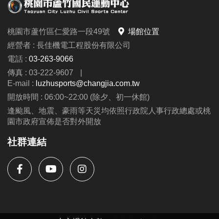
注意：
桃園市蘆竹區仁愛路一段49號
場館位置
綜合球場僅限籃、排、羽球運動使用，禁止教學與訓
經營者 : 長佳機電工程股份有限公司
練。
電話 :
03-263-9066
壁球場亦同，僅供個人運動使用。
傳真 : 03-222-9607
|
抽籤資格、場地使用規定及課程占用時段請詳見公
E-mail :
luzhusports@changjia.com.tw
告。
開放時間 : 06:00~22:00 (除夕、初一休館)
逢颱風、地震、豪雨等天災均依照行政院人事行政總處或桃
園市政府宣佈是否對外開放
社群連結