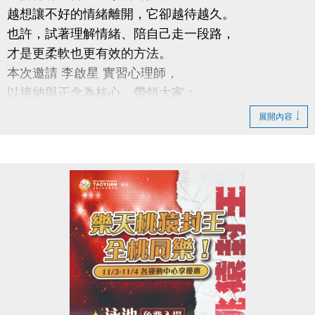
越想讓不好的情緒離開，它卻越待越久。
也許，試著理解情緒、陪自己走一段路，
才是更柔軟也更有效的方法。
本次邀請 李啟星 實習心理師，
以接納與正念為核心，帶領大家：
從新的角度看待情緒
展開內容
學習更健康的情緒調節方式
練習與自己和平共處
時間｜11/18 (一) 18:30－20:00
地點｜蘆竹國民運動中心 3樓社區教室
講師｜李啟星 實習心理師
具接納與承諾治療實務訓練、正念減壓（MBSR）合
格師資資格
公益免費講座・限額30位
掃描 QR Code 填表報名，與我們一起培養更穩定、自
在的心。