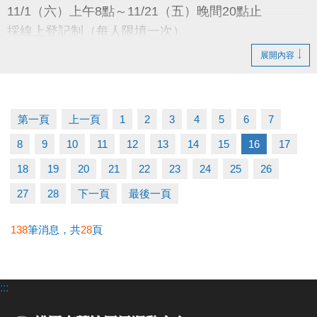
11/1（六）上午8點～11/21（五）晚間20點止
採線上登記制（每人限填一次）
展開內容
抽籤日期
11/24（一）下午13:00
於本中心會議室公開抽籤
第一頁
上一頁
1
2
3
4
5
6
7
8
9
10
11
12
13
14
15
16
17
抽籤結果公布
11/28（五）下午16:00
18
19
20
21
22
23
24
25
26
公布於：1樓球館櫃台／官網／FB粉絲專頁
27
28
下一頁
最後一頁
繳費時間
138
筆消息，共
28
頁
12/1（一）08:00～12/14（日）21:30止
:::
使用期限
115/1/1～115/12/31（每三個月續約繳費一次）