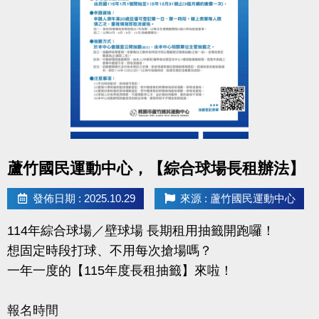
繳費時間
12/1（一）08:00～12/14（日）21:30止
使用期限
115/1/1～115/12/31（每三個月續約繳費一次）
注意：
綜合球場僅限籃、排、羽球運動使用，禁止教學與訓
點圖片展開大圖
蘆竹國民運動中心，【綜合球場長租辦法】
練。
壁球場亦同，僅供個人運動使用。
發佈日期 : 2025.10.29
來源 : 蘆竹國民運動中心
抽籤資格、場地使用規定及課程占用時段請詳見公
告。
114年綜合球場／壁球場 長期租用抽籤開跑囉！
想固定時段打球、不用每次搶場嗎？
一年一度的【115年度長租抽籤】來啦！
報名時間