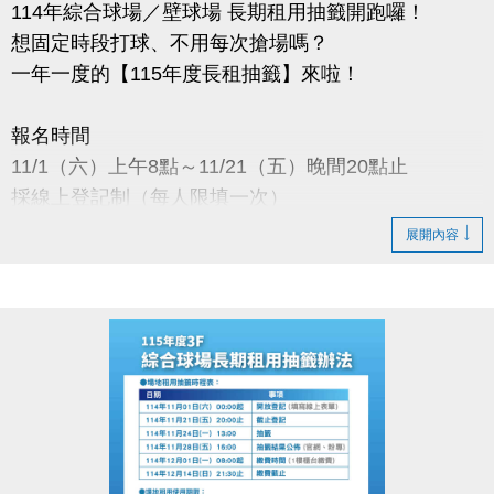
(03)263-9066 分機111
114年綜合球場／壁球場 長期租用抽籤開跑囉！
想固定時段打球、不用每次搶場嗎？
小提醒：
一年一度的【115年度長租抽籤】來啦！
每人限登記一輛車，不得重複或代登記。
承租權限限本人使用，不可轉讓。
報名時間
11/1（六）上午8點～11/21（五）晚間20點止
讓你的愛車在蘆竹運動中心安心停、放心停~
採線上登記制（每人限填一次）
展開內容
抽籤日期
11/24（一）下午13:00
於本中心會議室公開抽籤
抽籤結果公布
11/28（五）下午16:00
公布於：1樓球館櫃台／官網／FB粉絲專頁