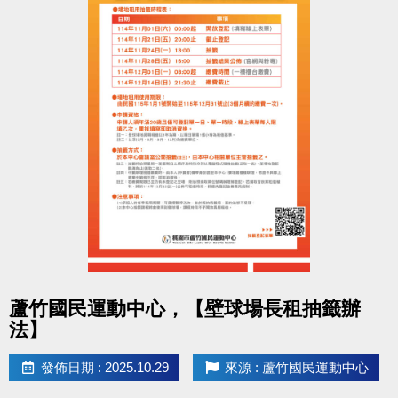
登記期間：114/11/1(六)～11/23(日)
每天 08:00～21:00 至本館1樓客服組辦理現場登記
名冊公告：11/25(二)前
抽籤日期：11/27(四) 14:00
地點：蘆竹國民運動中心1樓
正取公告：11/28(五)15:00
(將同步於中心臉書及官網公告)
中籤繳費時間
114/12/1(一)～12/20(六)止
點圖片展開大圖
蘆竹國民運動中心，【壁球場長租抽籤辦
請攜帶身分證、駕照、行車執照正本辦理簽約繳費
法】
喔！
洽詢專線
發佈日期 : 2025.10.29
來源 : 蘆竹國民運動中心