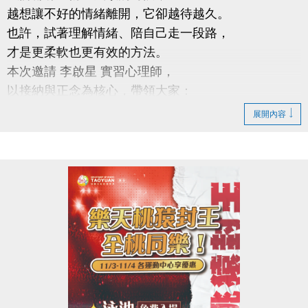
越想讓不好的情緒離開，它卻越待越久。
也許，試著理解情緒、陪自己走一段路，
才是更柔軟也更有效的方法。
本次邀請 李啟星 實習心理師，
以接納與正念為核心，帶領大家：
從新的角度看待情緒
展開內容
學習更健康的情緒調節方式
練習與自己和平共處
時間｜11/18 (一) 18:30－20:00
地點｜蘆竹國民運動中心 3樓社區教室
講師｜李啟星 實習心理師
具接納與承諾治療實務訓練、正念減壓（MBSR）合
格師資資格
公益免費講座・限額30位
掃描 QR Code 填表報名，與我們一起培養更穩定、自
在的心。