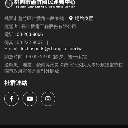
注意：
桃園市蘆竹區仁愛路一段49號
場館位置
綜合球場僅限籃、排、羽球運動使用，禁止教學與訓
經營者 : 長佳機電工程股份有限公司
練。
電話 :
03-263-9066
壁球場亦同，僅供個人運動使用。
傳真 : 03-222-9607
|
抽籤資格、場地使用規定及課程占用時段請詳見公
E-mail :
luzhusports@changjia.com.tw
告。
開放時間 : 06:00~22:00 (除夕、初一休館)
逢颱風、地震、豪雨等天災均依照行政院人事行政總處或桃
園市政府宣佈是否對外開放
社群連結