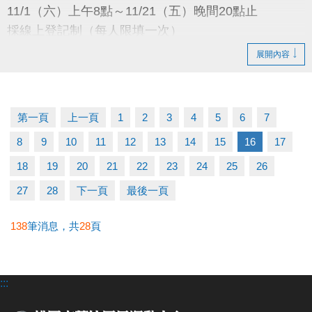
11/1（六）上午8點～11/21（五）晚間20點止
採線上登記制（每人限填一次）
展開內容
抽籤日期
11/24（一）下午13:00
於本中心會議室公開抽籤
第一頁
上一頁
1
2
3
4
5
6
7
8
9
10
11
12
13
14
15
16
17
抽籤結果公布
11/28（五）下午16:00
18
19
20
21
22
23
24
25
26
公布於：1樓球館櫃台／官網／FB粉絲專頁
27
28
下一頁
最後一頁
繳費時間
138
筆消息，共
28
頁
12/1（一）08:00～12/14（日）21:30止
:::
使用期限
115/1/1～115/12/31（每三個月續約繳費一次）