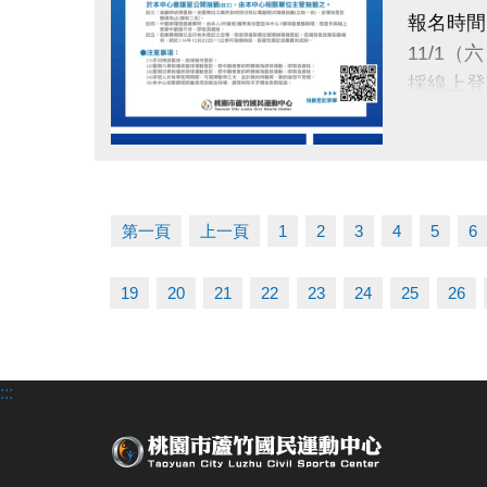
使用期限
報名時間
115/1
11/1（
採線上登
注意：
綜合球場
抽籤日期
壁球場亦
點圖片展開大圖
11/24（
抽籤資格
於本中心
第一頁
上一頁
1
2
3
4
5
6
抽籤結果
19
20
21
22
23
24
25
26
11/28（
公布於：
繳費時間
:::
12/1（一
使用期限