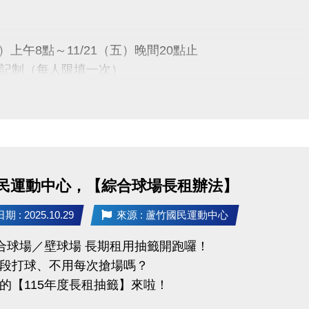
1/28(五)15:00
於中心臉書及官網公告)
六）上午8點～11/21（五）晚間20點止
時間
記制（每人限填一次）
1(一)～12/20(六)止
分證、駕照、行車執照正本辦理簽約繳費喔！
一）下午13:00
會議室公開抽籤
-9066 分機111
民運動中心，【綜合球場長租辦法】
公布
五）下午16:00
 : 2025.10.29
來源 : 蘆竹國民運動中心
記一輛車，不得重複或代登記。
1樓球館櫃台／官網／FB粉絲專頁
限本人使用，不可轉讓。
綜合球場／壁球場 長期租用抽籤開跑囉！
段打球、不用每次搶場嗎？
車在蘆竹運動中心安心停、放心停~
）08:00～12/14（日）21:30止
的【115年度長租抽籤】來啦！