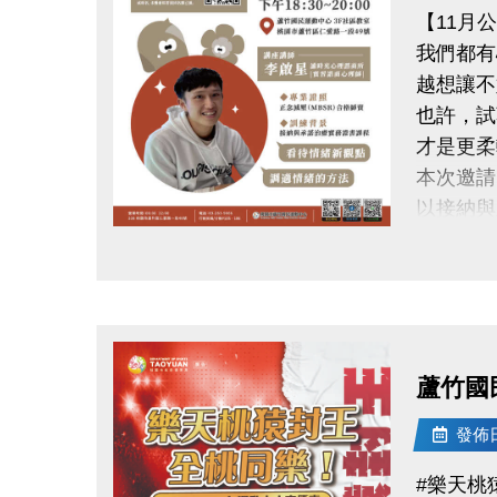
【11月
我們都有
越想讓不
也許，試
才是更柔
本次邀請
以接納與
從新的角
點圖片展開大圖
學習更健
練習與自
時間｜11/1
地點｜蘆
蘆竹國
講師｜李
具接納與
發佈日期
公益免費
#樂天桃
掃描 Q