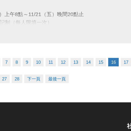
/1～115/12/31（每三個月續約繳費一次）
六）上午8點～11/21（五）晚間20點止
記制（每人限填一次）
僅限籃、排、羽球運動使用，禁止教學與訓練。
同，僅供個人運動使用。
一）下午13:00
、場地使用規定及課程占用時段請詳見公告。
會議室公開抽籤
7
8
9
10
11
12
13
14
15
16
17
公布
27
28
下一頁
最後一頁
五）下午16:00
1樓球館櫃台／官網／FB粉絲專頁
）08:00～12/14（日）21:30止