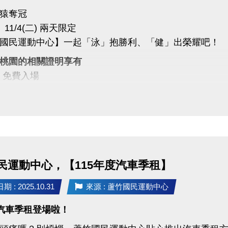
猿奪冠
)、11/4(二) 兩天限定
國民運動中心】一起「泳」抱勝利、「健」出榮耀吧！
桃園的相關證明享有
▻ 免費入場
▻ 第一小時免費入場
中心同樂
猿喝采、為桃園加油！
運動中心 #樂天桃猿 #RakutenMonkeys
政府體育局 #封王同樂 #運動中心優惠 #全民運動
民運動中心，【115年度汽車季租】
 : 2025.10.31
來源 : 蘆竹國民運動中心
度汽車季租登場啦！