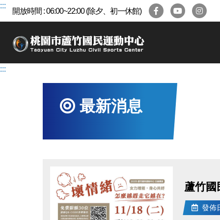
跳
:::
開放時間 : 06:00~22:00 (除夕、初一休館)
到
主
要
內
容
:::
區
最新消息
蘆竹國
發佈日期