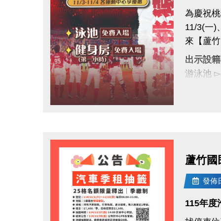
為慶祝桃
11/3(一
來【蘆竹
出示設籍
游泳池 
健身房 
全桃運動
點圖片展開大圖
一起為桃
#蘆竹國民
#桃園市
蘆竹國
發佈日期
115年