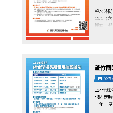
正取公告：1
報名時間
(將同步
11/1（
中籤繳費
採線上登
114/12/
抽籤日期
請攜帶身
點圖片展開大圖
11/24（
洽詢專線
於本中心
(03)263
蘆竹國
抽籤結果
小提醒：
11/28（
發佈日期
每人限登
公布於：
承租權限
114年
繳費時間
想固定時
讓你的愛
12/1（一
一年一度