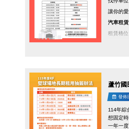
找停車位
讓你的愛
汽車租賃
租賃格位
租期方式
點圖片展開大圖
保證金：
租期：11
登記期間：1
蘆竹國
每天 08
發佈日期
名冊公告：
114年
抽籤日期：1
想固定時
地點：蘆
一年一度