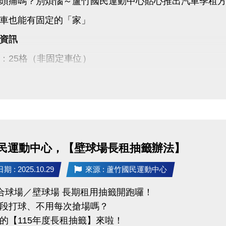
頭痛嗎？別煩惱～蘆竹國民運動中心貼心推出汽車季租
車也能有固定的「家」
資訊
：25格（非固定車位）
：季租制，每季7,500元
2,500元（簽約時繳交）
5年1月1日至115年12月31日止
14/11/1(六)～11/23(日)
民運動中心，【壁球場長租抽籤辦法】
:00～21:00 至本館1樓客服組辦理現場登記
 : 2025.10.29
來源 : 蘆竹國民運動中心
11/25(二)前
綜合球場／壁球場 長期租用抽籤開跑囉！
1/27(四) 14:00
段打球、不用每次搶場嗎？
竹國民運動中心1樓
的【115年度長租抽籤】來啦！