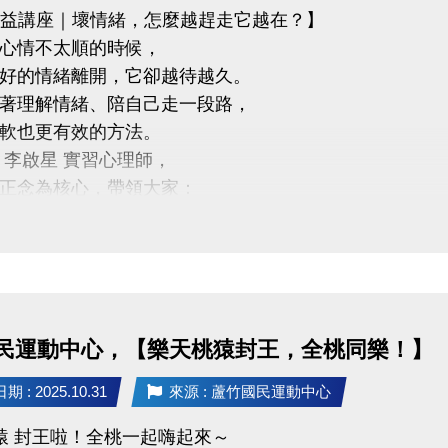
公益講座｜壞情緒，怎麼越趕走它越在？】
心情不太順的時候，
好的情緒離開，它卻越待越久。
著理解情緒、陪自己走一段路，
軟也更有效的方法。
 李啟星 實習心理師，
正念為核心，帶領大家：
度看待情緒
康的情緒調節方式
己和平共處
8 (一) 18:30－20:00
竹國民運動中心 3樓社區教室
民運動中心，【樂天桃猿封王，全桃同樂！】
啟星 實習心理師
承諾治療實務訓練、正念減壓（MBSR）合格師資資格
 : 2025.10.31
來源 : 蘆竹國民運動中心
講座・限額30位
猿 封王啦！全桃一起嗨起來～
R Code 填表報名，與我們一起培養更穩定、自在的心。