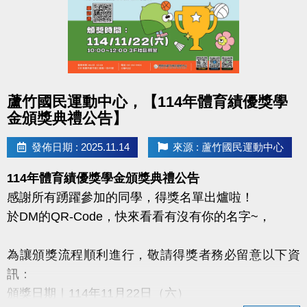
・簡易文書處理
・活動與緊急狀況支援
・其他臨時交辦事項
志工福利
・服務滿 1 年、150 小時可申請績效證明
點圖片展開大圖
蘆竹國民運動中心，【114年體育績優獎學
・協助申請志工獎勵及榮譽卡
金頒獎典禮公告】
・每服務 2 小時＝150 點，可折抵泳池/健身房門票、
INBODY、桌球/撞球費用（限本人使用）
發佈日期 : 2025.11.14
來源 : 蘆竹國民運動中心
洽詢電話：03-263-9066 #103
114年體育績優獎學金頒獎典禮公告
蘆竹運動中心誠摯邀請你加入！
感謝所有踴躍參加的同學，得獎名單出爐啦！
於DM的QR-Code，快來看看有沒有你的名字~，
為讓頒獎流程順利進行，敬請得獎者務必留意以下資
訊：
頒獎日期｜114年11月22日（六）