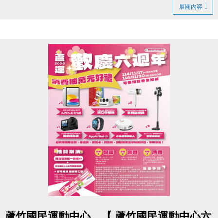
地點｜蘆竹國民運動中心 3F 社區教室（桃園市蘆竹區
展開內容
仁愛路一段49號）
時間｜上午 11:00–12:00（10:00–10:50 報到）
【注意事項】
1.請個人獎得獎人及團體獎代表人預留時間準時出
席。
2.得獎者請務必於 10:00–10:50 完成報到，未到者視
同放棄。
3.若需委託他人代領，請備妥委託書及身分證正反影
本供現場查驗。
4.已於送件時附上委託書者無需再次填寫。
若有任何問題，歡迎來電詢問：(03) 263-9066 分機
102。
再次恭喜所有得獎同學，期待在頒獎典禮與大家見
點圖片展開大圖
蘆竹國民運動中心，【 蘆竹國民運動中心六