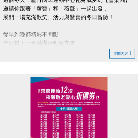
邀請你跟著「蘆寶」和「薇薇」一起出發，
展開一場充滿歡笑、活力與驚喜的冬日冒險！
從早到晚都精彩不間斷
全日營｜一天滿滿活動超充實
半日營｜半天好選擇
展開內容
單項營｜羽球、桌球、籃球、壁球、匹克球、游泳項
目任你挑
【超早鳥優惠】
即日起～114/11/30(日)前報名任一梯 88 折
【早鳥優惠】
114/12/1(一)～12/31(三) 報名任一梯 9 折
【加碼優惠】