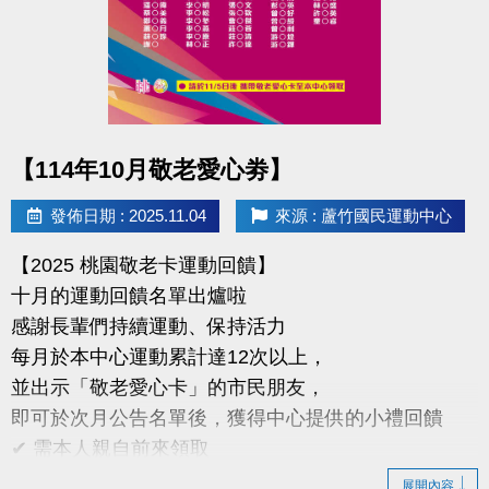
臨櫃報名享多堂優惠，兩梯享 9 折、三梯享 88 折優惠
地點｜蘆竹國民運動中心
球館專線｜03-263-9066 #115、116
點圖片展開大圖
【114年10月敬老愛心劵】
快來和蘆寶、薇薇一起在雪樂園裡開心奔跑、勇敢挑
戰、創造回憶吧！
發佈日期 : 2025.11.04
來源 : 蘆竹國民運動中心
#蘆竹國民運動中心 #雪樂園冬令營 #冬令營 #蘆寶薇
【2025 桃園敬老卡運動回饋】
薇 #暖冬冒險
十月的運動回饋名單出爐啦
感謝長輩們持續運動、保持活力
每月於本中心運動累計達12次以上，
並出示「敬老愛心卡」的市民朋友，
即可於次月公告名單後，獲得中心提供的小禮回饋
✔ 需本人親自前來領取
✔ 不可委託他人代領
展開內容