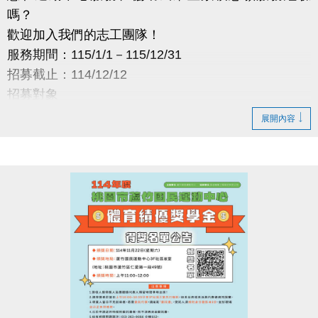
嗎？
歡迎加入我們的志工團隊！
服務期間：115/1/1－115/12/31
招募截止：114/12/12
招募對象
年滿 12 歲、具服務熱忱者
展開內容
預計招募：5 名
服務地點
蘆竹國民運動中心
服務時段
08:00-12:00／12:00-16:00／16:00-20:00
（依需求安排）
服務內容
・場館介紹與諮詢
・協助量測血壓
・場館巡查