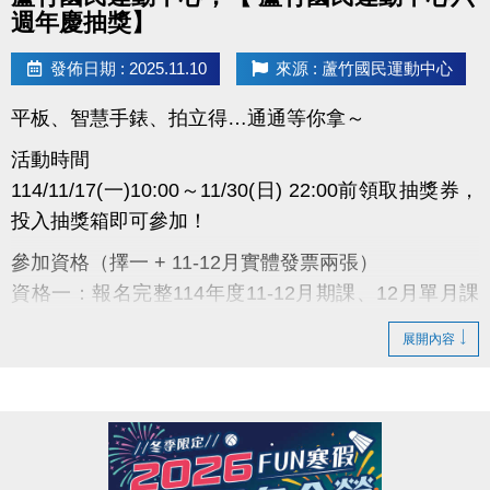
面！
週年慶抽獎】
發佈日期 : 2025.11.10
來源 : 蘆竹國民運動中心
蘆
平板、智慧手錶、拍立得…通通等你拿～
竹
國
民
活動時間
運
動
114/11/17(一)10:00～11/30(日) 22:00前領取抽獎券，
中
心
投入抽獎箱即可參加！
六
週
參加資格（擇一 + 11-12月實體發票兩張）
年
慶
資格一：報名完整114年度11-12月期課、12月單月課
抽
獎
程或11月家教類型課程。(開課程成功者)
開
跑
展開內容
資格二：114年11月份購買優待券、月會員卡、季會員
感
卡者。
謝
一
資格三：於現場購買入場券、場地結帳，請出示114年
路
支
11月份蘆運消費發票，單筆總金額超過$800。(泳裝販
持，
蘆
賣部與兒童體適能之消費不參與此活動)
運