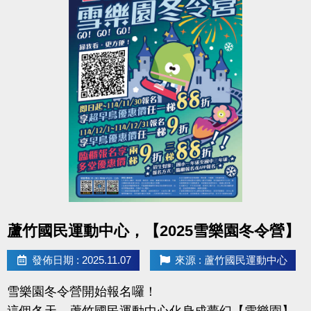
準
備
得獎公告：12/2(二)
超
過
領獎期限：12/14(日)前（逾期視同放棄）
60
項
好
多門課＝多張抽獎券，更有機會拿到好禮
禮
回
詳情請見DM，快來蘆運動起來，把好禮帶回家！
饋
各
位！
#蘆竹國民運動中心 #六週年慶 #運動最有禮 #好禮活
動
點圖片展開大圖
蘆竹國民運動中心，【2025雪樂園冬令營】
發佈日期 : 2025.11.07
來源 : 蘆竹國民運動中心
雪樂園冬令營開始報名囉！
這個冬天，蘆竹國民運動中心化身成夢幻【雪樂園】