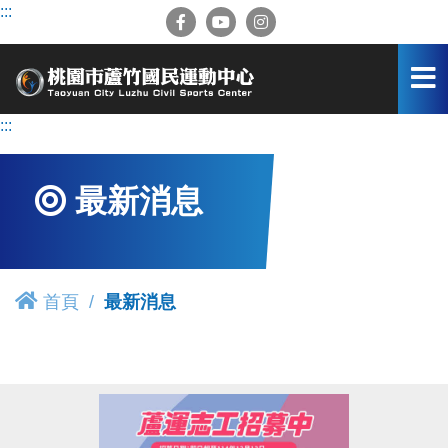
跳
:::
到
主
要
內
容
:::
區
最新消息
首頁
最新消息