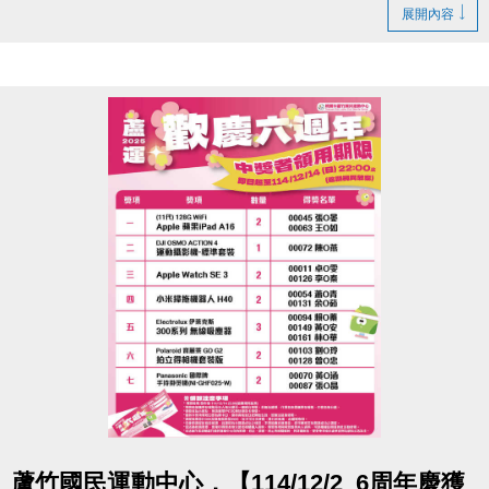
若無法親領，代領者亦需攜帶存根聯、中獎者身分
展開內容
證。
- 得獎者為小朋友，則請攜帶戶口名簿及健保卡領
獎。
- 會員卡獎項領取日即為開卡日，會員資格當日起開始
生效，恕無法延後使用。
- 課程抵用金$1500及場地抵用金$500，皆不可分次使
用，進行折抵後，由櫃檯收回。
- 若使用課程折抵金報課，該課程有未開課成功之情
況，不得退費折換現金，但可轉班至有開課成功之課
程。
- 因活動核銷需要，會複印得獎者身分證或相關個人資
料，領獎則視同同意提供本人資料，可請櫃檯註明僅
供此活動使用。
- 本活動作業說明蘆竹國民運動中心保有解釋、修正、
調整、終止等相關權利，其詳細辦法、變更事項或未
點圖片展開大圖
蘆竹國民運動中心，【114/12/2_6周年慶獲