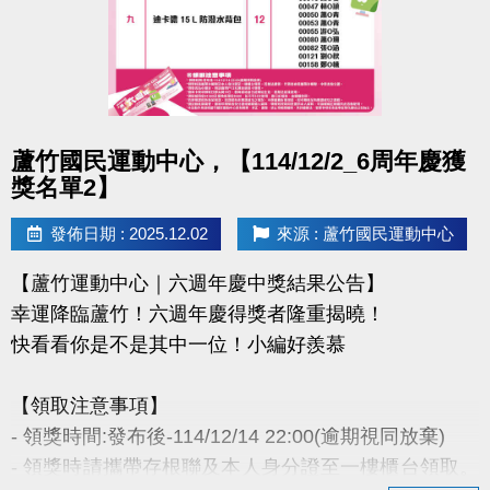
- 因活動核銷需要，會複印得獎者身分證或相關個人資
料，領獎則視同同意提供本人資料，可請櫃檯註明僅
供此活動使用。
- 本活動作業說明蘆竹國民運動中心保有解釋、修正、
調整、終止等相關權利，其詳細辦法、變更事項或未
點圖片展開大圖
蘆竹國民運動中心，【114/12/2_6周年慶獲
盡事宜則以網站公告為主。
獎名單2】
洽詢專線 : (03)263-9066 分機114、115
發佈日期 : 2025.12.02
來源 : 蘆竹國民運動中心
官網 :
【蘆竹運動中心｜六週年慶中獎結果公告】
https://www.lzsports.com.tw/zh_TW/news/pageID/1/
幸運降臨蘆竹！六週年慶得獎者隆重揭曉！
FB : @桃園市蘆竹國民運動中心
快看看你是不是其中一位！小編好羨慕
IG : @luzhusports
【領取注意事項】
- 領獎時間:發布後-114/12/14 22:00(逾期視同放棄)
- 領獎時請攜帶存根聯及本人身分證至一樓櫃台領取。