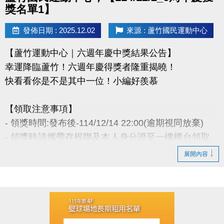
盡事宜則以網站公告為主。
獎名單1】
洽詢專線 : (03)263-9066 分機114、115
發佈日期 : 2025.12.02
來源 : 蘆竹國民運動中心
官網 :
【蘆竹運動中心｜六週年慶中獎結果公告】
https://www.lzsports.com.tw/zh_TW/news/pageID/1/
幸運降臨蘆竹！六週年慶得獎者隆重揭曉！
FB : @桃園市蘆竹國民運動中心
快看看你是不是其中一位！小編好羨慕
IG : @luzhusports
【領取注意事項】
- 領獎時間:發布後-114/12/14 22:00(逾期視同放棄)
- 領獎時請攜帶存根聯及本人身分證至一樓櫃台領取。
若無法親領，代領者亦需攜帶存根聯、中獎者身分
展開內容
證。
- 得獎者為小朋友，則請攜帶戶口名簿及健保卡領
獎。
- 會員卡獎項領取日即為開卡日，會員資格當日起開始
生效，恕無法延後使用。