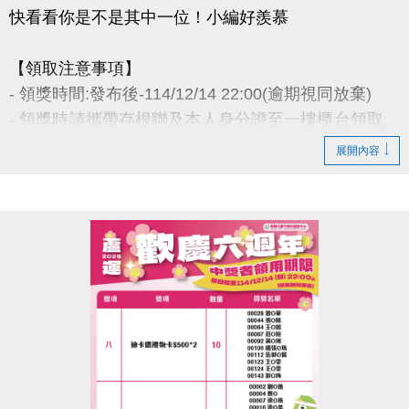
快看看你是不是其中一位！小編好羨慕
【領取注意事項】
- 領獎時間:發布後-114/12/14 22:00(逾期視同放棄)
- 領獎時請攜帶存根聯及本人身分證至一樓櫃台領取。
若無法親領，代領者亦需攜帶存根聯、中獎者身分
展開內容
證。
- 得獎者為小朋友，則請攜帶戶口名簿及健保卡領
獎。
- 會員卡獎項領取日即為開卡日，會員資格當日起開始
生效，恕無法延後使用。
- 課程抵用金$1500及場地抵用金$500，皆不可分次使
用，進行折抵後，由櫃檯收回。
- 若使用課程折抵金報課，該課程有未開課成功之情
況，不得退費折換現金，但可轉班至有開課成功之課
程。