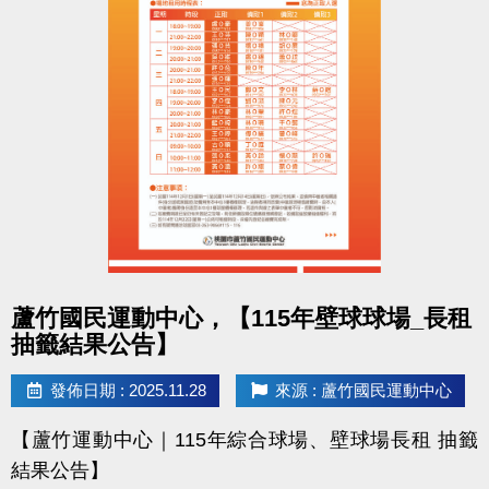
- 課程抵用金$1500及場地抵用金$500，皆不可分次使
用，進行折抵後，由櫃檯收回。
- 若使用課程折抵金報課，該課程有未開課成功之情
況，不得退費折換現金，但可轉班至有開課成功之課
程。
- 因活動核銷需要，會複印得獎者身分證或相關個人資
料，領獎則視同同意提供本人資料，可請櫃檯註明僅
供此活動使用。
- 本活動作業說明蘆竹國民運動中心保有解釋、修正、
調整、終止等相關權利，其詳細辦法、變更事項或未
點圖片展開大圖
蘆竹國民運動中心，【115年壁球球場_長租
盡事宜則以網站公告為主。
抽籤結果公告】
洽詢專線 : (03)263-9066 分機114、115
發佈日期 : 2025.11.28
來源 : 蘆竹國民運動中心
官網 :
【蘆竹運動中心｜115年綜合球場、壁球場長租 抽籤
https://www.lzsports.com.tw/zh_TW/news/pageID/1/
結果公告】
FB : @桃園市蘆竹國民運動中心