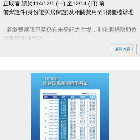
正取者 請於114/12/1 (一) 至12/14 (日) 前
IG : @luzhusports
備齊證件(身份證與居留證)及相關費用至1樓櫃檯辦理
- 若繳費期限已至仍有未登記之空場，則依照備取順位
號碼辦理補登記
- 若備取皆放棄租借權利，將於114年12月22日(一)公
展開內容
佈可租借時段，採優先登記並繳費 完成制。
- 無人登記及未開放抽籤之時段，請至球館部洽詢 03-
2639066 #115、116。
- 如有未盡事宜，以中心櫃台人員說明為主。
官網 :
https://www.lzsports.com.tw/zh_TW/news/pageID/1/
FB : @桃園市蘆竹國民運動中心
IG : @luzhusports