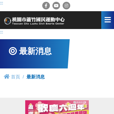
跳
:::
到
主
要
內
容
:::
區
最新消息
首頁
最新消息