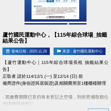
點圖片展開大圖
蘆竹國民運動中心，【115年綜合球場_抽籤
結果公告】
發佈日期 : 2025.11.28
來源 : 蘆竹國民運動中心
【蘆竹運動中心｜115年綜合球場長租 抽籤結果公
告】
正取者 請於114/12/1 (一) 至12/14 (日) 前
備齊證件(身份證與居留證)及相關費用至1樓櫃檯辦理
- 若繳費期限已至仍有未登記之空場，則依照備取順位
號碼辦理補登記
- 若備取皆放棄租借權利，將於114年12月22日(一)公