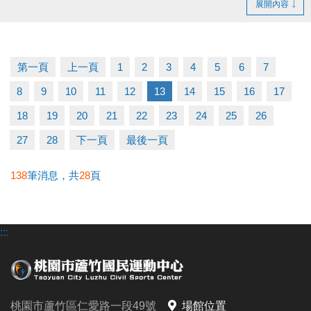
展開內容
佈可租借時段，採優先登記並繳費 完成制。
- 無人登記及未開放抽籤之時段，請至球館部洽詢 03-
2639066 #115、116。
第一頁
上一頁
1
2
3
4
5
6
7
- 如有未盡事宜，以中心櫃台人員說明為主。
8
9
10
11
12
13
14
15
16
17
官網 :
18
19
20
21
22
23
24
25
26
https://www.lzsports.com.tw/zh_TW/news/pageID/1/
27
28
下一頁
最後一頁
FB : @桃園市蘆竹國民運動中心
IG : @luzhusports
138
筆消息，共
28
頁
:::
桃園市蘆竹區仁愛路一段49號
場館位置