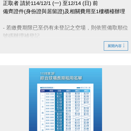
正取者 請於114/12/1 (一) 至12/14 (日) 前
IG : @luzhusports
備齊證件(身份證與居留證)及相關費用至1樓櫃檯辦理
- 若繳費期限已至仍有未登記之空場，則依照備取順位
號碼辦理補登記
- 若備取皆放棄租借權利，將於114年12月22日(一)公
展開內容
佈可租借時段，採優先登記並繳費 完成制。
- 無人登記及未開放抽籤之時段，請至球館部洽詢 03-
2639066 #115、116。
- 如有未盡事宜，以中心櫃台人員說明為主。
官網 :
https://www.lzsports.com.tw/zh_TW/news/pageID/1/
FB : @桃園市蘆竹國民運動中心
IG : @luzhusports