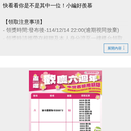
快看看你是不是其中一位！小編好羨慕
【領取注意事項】
- 領獎時間:發布後-114/12/14 22:00(逾期視同放棄)
- 領獎時請攜帶存根聯及本人身分證至一樓櫃台領取。
若無法親領，代領者亦需攜帶存根聯、中獎者身分
展開內容
證。
- 得獎者為小朋友，則請攜帶戶口名簿及健保卡領
獎。
- 會員卡獎項領取日即為開卡日，會員資格當日起開始
生效，恕無法延後使用。
- 課程抵用金$1500及場地抵用金$500，皆不可分次使
用，進行折抵後，由櫃檯收回。
- 若使用課程折抵金報課，該課程有未開課成功之情
況，不得退費折換現金，但可轉班至有開課成功之課
程。