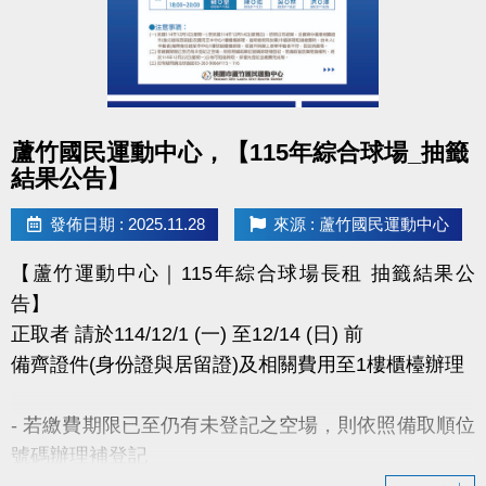
點圖片展開大圖
蘆竹國民運動中心，【115年綜合球場_抽籤
結果公告】
發佈日期 : 2025.11.28
來源 : 蘆竹國民運動中心
【蘆竹運動中心｜115年綜合球場長租 抽籤結果公
告】
正取者 請於114/12/1 (一) 至12/14 (日) 前
備齊證件(身份證與居留證)及相關費用至1樓櫃檯辦理
- 若繳費期限已至仍有未登記之空場，則依照備取順位
號碼辦理補登記
- 若備取皆放棄租借權利，將於114年12月22日(一)公