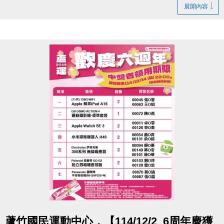
若無法親領，代領者亦需攜帶存根聯、中獎者身分
展開內容
證。
- 得獎者為小朋友，則請攜帶戶口名簿及健保卡領
獎。
- 會員卡獎項領取日即為開卡日，會員資格當日起開始
生效，恕無法延後使用。
- 課程抵用金$1500及場地抵用金$500，皆不可分次使
用，進行折抵後，由櫃檯收回。
- 若使用課程折抵金報課，該課程有未開課成功之情
況，不得退費折換現金，但可轉班至有開課成功之課
程。
- 因活動核銷需要，會複印得獎者身分證或相關個人資
料，領獎則視同同意提供本人資料，可請櫃檯註明僅
供此活動使用。
- 本活動作業說明蘆竹國民運動中心保有解釋、修正、
調整、終止等相關權利，其詳細辦法、變更事項或未
點圖片展開大圖
蘆竹國民運動中心，【114/12/2_6周年慶獲