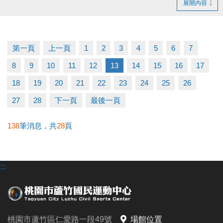
展開內容
佈可租借時段，採優先登記並繳費 完成制。
- 無人登記及未開放抽籤之時段，請至球館部洽詢 03-
2639066 #115、116。
第一頁
上一頁
1
2
3
4
5
6
7
- 如有未盡事宜，以中心櫃台人員說明為主。
8
9
10
11
12
13
14
15
16
17
官網 :
18
19
20
21
22
23
24
25
26
https://www.lzsports.com.tw/zh_TW/news/pageID/1/
27
28
下一頁
最後一頁
FB : @桃園市蘆竹國民運動中心
IG : @luzhusports
138
筆消息，共
28
頁
:::
桃園市蘆竹區仁愛路一段49號
場館位置