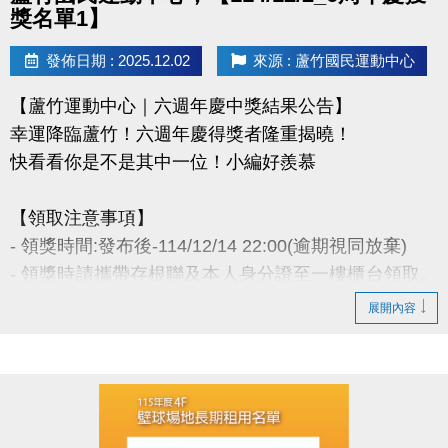
盡事宜則以網站公告為主。
獎名單1】
洽詢專線 : (03)263-9066 分機114、115
發佈日期 : 2025.12.02
來源 : 蘆竹國民運動中心
官網 :
【蘆竹運動中心｜六週年慶中獎結果公告】
https://www.lzsports.com.tw/zh_TW/news/pageID/1/
幸運降臨蘆竹！六週年慶得獎者隆重揭曉！
FB : @桃園市蘆竹國民運動中心
快看看你是不是其中一位！小編好羨慕
IG : @luzhusports
【領取注意事項】
- 領獎時間:發布後-114/12/14 22:00(逾期視同放棄)
- 領獎時請攜帶存根聯及本人身分證至一樓櫃台領取。
若無法親領，代領者亦需攜帶存根聯、中獎者身分
展開內容
證。
- 得獎者為小朋友，則請攜帶戶口名簿及健保卡領
獎。
- 會員卡獎項領取日即為開卡日，會員資格當日起開始
生效，恕無法延後使用。