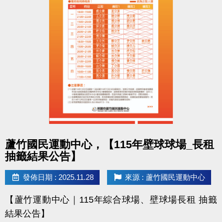
- 課程抵用金$1500及場地抵用金$500，皆不可分次使
用，進行折抵後，由櫃檯收回。
- 若使用課程折抵金報課，該課程有未開課成功之情
況，不得退費折換現金，但可轉班至有開課成功之課
程。
- 因活動核銷需要，會複印得獎者身分證或相關個人資
料，領獎則視同同意提供本人資料，可請櫃檯註明僅
供此活動使用。
- 本活動作業說明蘆竹國民運動中心保有解釋、修正、
調整、終止等相關權利，其詳細辦法、變更事項或未
點圖片展開大圖
蘆竹國民運動中心，【115年壁球球場_長租
盡事宜則以網站公告為主。
抽籤結果公告】
洽詢專線 : (03)263-9066 分機114、115
發佈日期 : 2025.11.28
來源 : 蘆竹國民運動中心
官網 :
【蘆竹運動中心｜115年綜合球場、壁球場長租 抽籤
https://www.lzsports.com.tw/zh_TW/news/pageID/1/
結果公告】
FB : @桃園市蘆竹國民運動中心