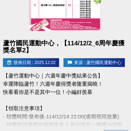
- 因活動核銷需要，會複印得獎者身分證或相關個人資
料，領獎則視同同意提供本人資料，可請櫃檯註明僅
供此活動使用。
- 本活動作業說明蘆竹國民運動中心保有解釋、修正、
調整、終止等相關權利，其詳細辦法、變更事項或未
點圖片展開大圖
蘆竹國民運動中心，【114/12/2_6周年慶獲
盡事宜則以網站公告為主。
獎名單2】
洽詢專線 : (03)263-9066 分機114、115
發佈日期 : 2025.12.02
來源 : 蘆竹國民運動中心
官網 :
【蘆竹運動中心｜六週年慶中獎結果公告】
https://www.lzsports.com.tw/zh_TW/news/pageID/1/
幸運降臨蘆竹！六週年慶得獎者隆重揭曉！
FB : @桃園市蘆竹國民運動中心
快看看你是不是其中一位！小編好羨慕
IG : @luzhusports
【領取注意事項】
- 領獎時間:發布後-114/12/14 22:00(逾期視同放棄)
- 領獎時請攜帶存根聯及本人身分證至一樓櫃台領取。