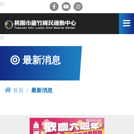
跳
:::
到
主
要
內
容
:::
區
最新消息
首頁
最新消息