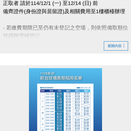
正取者 請於114/12/1 (一) 至12/14 (日) 前
IG : @luzhusports
備齊證件(身份證與居留證)及相關費用至1樓櫃檯辦理
- 若繳費期限已至仍有未登記之空場，則依照備取順位
號碼辦理補登記
- 若備取皆放棄租借權利，將於114年12月22日(一)公
展開內容
佈可租借時段，採優先登記並繳費 完成制。
- 無人登記及未開放抽籤之時段，請至球館部洽詢 03-
2639066 #115、116。
- 如有未盡事宜，以中心櫃台人員說明為主。
官網 :
https://www.lzsports.com.tw/zh_TW/news/pageID/1/
FB : @桃園市蘆竹國民運動中心
IG : @luzhusports