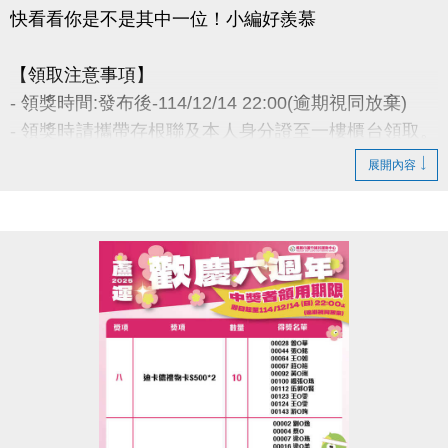
快看看你是不是其中一位！小編好羨慕
【領取注意事項】
- 領獎時間:發布後-114/12/14 22:00(逾期視同放棄)
- 領獎時請攜帶存根聯及本人身分證至一樓櫃台領取。
若無法親領，代領者亦需攜帶存根聯、中獎者身分
展開內容
證。
- 得獎者為小朋友，則請攜帶戶口名簿及健保卡領
獎。
- 會員卡獎項領取日即為開卡日，會員資格當日起開始
生效，恕無法延後使用。
- 課程抵用金$1500及場地抵用金$500，皆不可分次使
用，進行折抵後，由櫃檯收回。
- 若使用課程折抵金報課，該課程有未開課成功之情
況，不得退費折換現金，但可轉班至有開課成功之課
程。