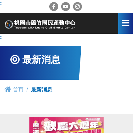
跳
:::
到
主
要
內
容
:::
區
最新消息
首頁
最新消息