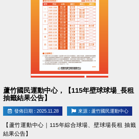
- 課程抵用金$1500及場地抵用金$500，皆不可分次使
用，進行折抵後，由櫃檯收回。
- 若使用課程折抵金報課，該課程有未開課成功之情
況，不得退費折換現金，但可轉班至有開課成功之課
程。
- 因活動核銷需要，會複印得獎者身分證或相關個人資
料，領獎則視同同意提供本人資料，可請櫃檯註明僅
供此活動使用。
- 本活動作業說明蘆竹國民運動中心保有解釋、修正、
調整、終止等相關權利，其詳細辦法、變更事項或未
點圖片展開大圖
蘆竹國民運動中心，【115年壁球球場_長租
盡事宜則以網站公告為主。
抽籤結果公告】
洽詢專線 : (03)263-9066 分機114、115
發佈日期 : 2025.11.28
來源 : 蘆竹國民運動中心
官網 :
【蘆竹運動中心｜115年綜合球場、壁球場長租 抽籤
https://www.lzsports.com.tw/zh_TW/news/pageID/1/
結果公告】
FB : @桃園市蘆竹國民運動中心