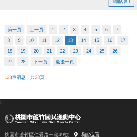
展開內容
佈可租借時段，採優先登記並繳費 完成制。
- 無人登記及未開放抽籤之時段，請至球館部洽詢 03-
2639066 #115、116。
第一頁
上一頁
1
2
3
4
5
6
7
- 如有未盡事宜，以中心櫃台人員說明為主。
8
9
10
11
12
13
14
15
16
17
官網 :
18
19
20
21
22
23
24
25
26
https://www.lzsports.com.tw/zh_TW/news/pageID/1/
27
28
下一頁
最後一頁
FB : @桃園市蘆竹國民運動中心
IG : @luzhusports
138
筆消息，共
28
頁
:::
桃園市蘆竹區仁愛路一段49號
場館位置