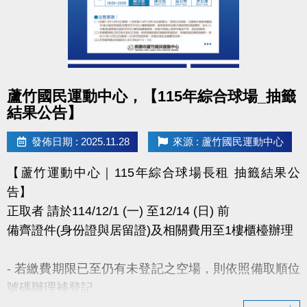
點圖片展開大圖
蘆竹國民運動中心，【115年綜合球場_抽籤
結果公告】
發佈日期 : 2025.11.28
來源 : 蘆竹國民運動中心
【蘆竹運動中心｜115年綜合球場長租 抽籤結果公
告】
正取者 請於114/12/1 (一) 至12/14 (日) 前
備齊證件(身份證與居留證)及相關費用至1樓櫃檯辦理
- 若繳費期限已至仍有未登記之空場，則依照備取順位
號碼辦理補登記
- 若備取皆放棄租借權利，將於114年12月22日(一)公