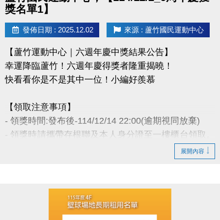
盡事宜則以網站公告為主。
獎名單1】
洽詢專線 : (03)263-9066 分機114、115
發佈日期 : 2025.12.02
來源 : 蘆竹國民運動中心
官網 :
【蘆竹運動中心｜六週年慶中獎結果公告】
https://www.lzsports.com.tw/zh_TW/news/pageID/1/
幸運降臨蘆竹！六週年慶得獎者隆重揭曉！
FB : @桃園市蘆竹國民運動中心
快看看你是不是其中一位！小編好羨慕
IG : @luzhusports
【領取注意事項】
- 領獎時間:發布後-114/12/14 22:00(逾期視同放棄)
- 領獎時請攜帶存根聯及本人身分證至一樓櫃台領取。
若無法親領，代領者亦需攜帶存根聯、中獎者身分
展開內容
證。
- 得獎者為小朋友，則請攜帶戶口名簿及健保卡領
獎。
- 會員卡獎項領取日即為開卡日，會員資格當日起開始
生效，恕無法延後使用。