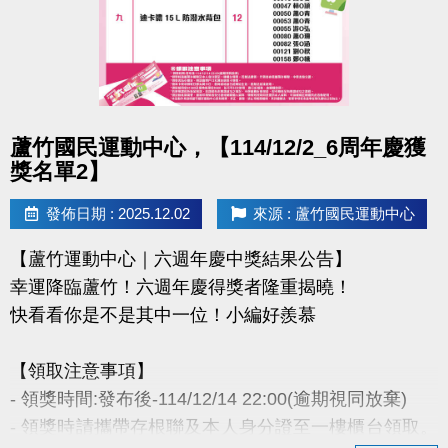
- 因活動核銷需要，會複印得獎者身分證或相關個人資
料，領獎則視同同意提供本人資料，可請櫃檯註明僅
供此活動使用。
- 本活動作業說明蘆竹國民運動中心保有解釋、修正、
調整、終止等相關權利，其詳細辦法、變更事項或未
點圖片展開大圖
蘆竹國民運動中心，【114/12/2_6周年慶獲
盡事宜則以網站公告為主。
獎名單2】
洽詢專線 : (03)263-9066 分機114、115
發佈日期 : 2025.12.02
來源 : 蘆竹國民運動中心
官網 :
【蘆竹運動中心｜六週年慶中獎結果公告】
https://www.lzsports.com.tw/zh_TW/news/pageID/1/
幸運降臨蘆竹！六週年慶得獎者隆重揭曉！
FB : @桃園市蘆竹國民運動中心
快看看你是不是其中一位！小編好羨慕
IG : @luzhusports
【領取注意事項】
- 領獎時間:發布後-114/12/14 22:00(逾期視同放棄)
- 領獎時請攜帶存根聯及本人身分證至一樓櫃台領取。