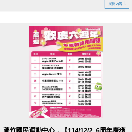
若無法親領，代領者亦需攜帶存根聯、中獎者身分
展開內容
證。
- 得獎者為小朋友，則請攜帶戶口名簿及健保卡領
獎。
- 會員卡獎項領取日即為開卡日，會員資格當日起開始
生效，恕無法延後使用。
- 課程抵用金$1500及場地抵用金$500，皆不可分次使
用，進行折抵後，由櫃檯收回。
- 若使用課程折抵金報課，該課程有未開課成功之情
況，不得退費折換現金，但可轉班至有開課成功之課
程。
- 因活動核銷需要，會複印得獎者身分證或相關個人資
料，領獎則視同同意提供本人資料，可請櫃檯註明僅
供此活動使用。
- 本活動作業說明蘆竹國民運動中心保有解釋、修正、
調整、終止等相關權利，其詳細辦法、變更事項或未
點圖片展開大圖
蘆竹國民運動中心，【114/12/2_6周年慶獲