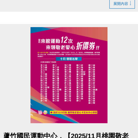
造成不便、敬請見諒
展開內容
洽詢專線 : (03)263-9066 分機111、112
官網 :
https://www.lzsports.com.tw/zh_TW/news/pageID/1/
FB : @桃園市蘆竹國民運動中心
IG : @luzhusports
點圖片展開大圖
蘆竹國民運動中心，【2025/11月桃園敬老