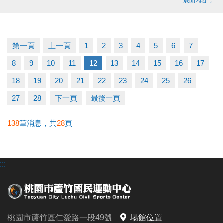
展開內容
證。
- 得獎者為小朋友，則請攜帶戶口名簿及健保卡領
獎。
第一頁
上一頁
1
2
3
4
5
6
7
- 會員卡獎項領取日即為開卡日，會員資格當日起開始
8
9
10
11
12
13
14
15
16
17
生效，恕無法延後使用。
- 課程抵用金$1500及場地抵用金$500，皆不可分次使
18
19
20
21
22
23
24
25
26
用，進行折抵後，由櫃檯收回。
27
28
下一頁
最後一頁
- 若使用課程折抵金報課，該課程有未開課成功之情
況，不得退費折換現金，但可轉班至有開課成功之課
138
筆消息，共
28
頁
程。
- 因活動核銷需要，會複印得獎者身分證或相關個人資
:::
料，領獎則視同同意提供本人資料，可請櫃檯註明僅
供此活動使用。
- 本活動作業說明蘆竹國民運動中心保有解釋、修正、
調整、終止等相關權利，其詳細辦法、變更事項或未
桃園市蘆竹區仁愛路一段49號
場館位置
盡事宜則以網站公告為主。