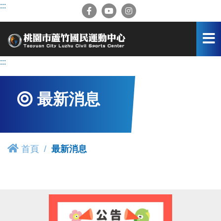
跳
:::
到
主
要
內
容
:::
區
最新消息
首頁
最新消息