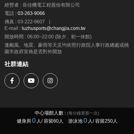
經營者 : 長佳機電工程股份有限公司
電話 :
03-263-9066
洽詢專線 : (03)263-9066 分機114、115
傳真 : 03-222-9607
|
官網 :
E-mail :
luzhusports@changjia.com.tw
https://www.lzsports.com.tw/zh_TW/news/pageID/1/
開放時間 : 06:00~22:00 (除夕、初一休館)
FB : @桃園市蘆竹國民運動中心
逢颱風、地震、豪雨等天災均依照行政院人事行政總處或桃
IG : @luzhusports
園市政府宣佈是否對外開放
社群連結