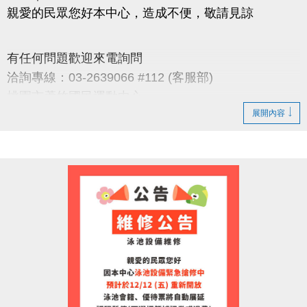
親愛的民眾您好本中心，造成不便，敬請見諒
有任何問題歡迎來電詢問
洽詢專線：03-2639066 #112 (客服部)
桃園市蘆竹國民運動中心
展開內容
官網 :
https://www.lzsports.com.tw/zh_TW/news/pageID/1/
FB : 桃園市蘆竹國民運動中心
IG : @luzhusports