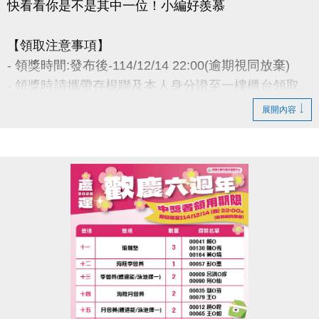
快看看你是不是其中一位！小編好羨慕
【領取注意事項】
- 領獎時間:發布後-114/12/14 22:00(逾期視同放棄)
- 領獎時請攜帶存根聯及本人身分證至一樓櫃台領取。
若無法親領，代領者亦需攜帶存根聯、中獎者身分
展開內容
證。
- 得獎者為小朋友，則請攜帶戶口名簿及健保卡領
獎。
- 會員卡獎項領取日即為開卡日，會員資格當日起開始
生效，恕無法延後使用。
- 課程抵用金$1500及場地抵用金$500，皆不可分次使
用，進行折抵後，由櫃檯收回。
- 若使用課程折抵金報課，該課程有未開課成功之情
況，不得退費折換現金，但可轉班至有開課成功之課
程。