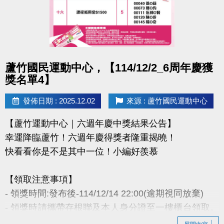
- 因活動核銷需要，會複印得獎者身分證或相關個人資
料，領獎則視同同意提供本人資料，可請櫃檯註明僅
供此活動使用。
- 本活動作業說明蘆竹國民運動中心保有解釋、修正、
調整、終止等相關權利，其詳細辦法、變更事項或未
點圖片展開大圖
蘆竹國民運動中心，【114/12/2_6周年慶獲
盡事宜則以網站公告為主。
獎名單4】
洽詢專線 : (03)263-9066 分機114、115
發佈日期 : 2025.12.02
來源 : 蘆竹國民運動中心
官網 :
【蘆竹運動中心｜六週年慶中獎結果公告】
https://www.lzsports.com.tw/zh_TW/news/pageID/1/
幸運降臨蘆竹！六週年慶得獎者隆重揭曉！
FB : @桃園市蘆竹國民運動中心
快看看你是不是其中一位！小編好羨慕
IG : @luzhusports
【領取注意事項】
- 領獎時間:發布後-114/12/14 22:00(逾期視同放棄)
- 領獎時請攜帶存根聯及本人身分證至一樓櫃台領取。
若無法親領，代領者亦需攜帶存根聯、中獎者身分