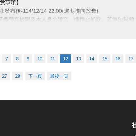
意事項】
zhusports
:發布後-114/12/14 22:00(逾期視同放棄)
時請攜帶存根聯及本人身分證至一樓櫃台領取。若無法親
者為小朋友，則請攜帶戶口名簿及健保卡領獎。
卡獎項領取日即為開卡日，會員資格當日起開始生效，恕無
抵用金$1500及場地抵用金$500，皆不可分次使用，進
用課程折抵金報課，該課程有未開課成功之情況，不得退
7
8
9
10
11
12
13
14
15
16
17
動核銷需要，會複印得獎者身分證或相關個人資料，領獎
使用。
27
28
下一頁
最後一頁
動作業說明蘆竹國民運動中心保有解釋、修正、調整、終
以網站公告為主。
 (03)263-9066 分機114、115
ps://www.lzsports.com.tw/zh_TW/news/pageID/1/
 @桃園市蘆竹國民運動中心
zhusports