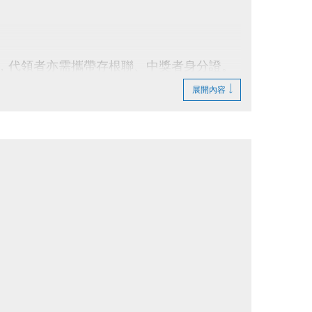
領，代領者亦需攜帶存根聯、中獎者身分證。
展開內容
法延後使用。
行折抵後，由櫃檯收回。
費折換現金，但可轉班至有開課成功之課程。
則視同同意提供本人資料，可請櫃檯註明僅供
止等相關權利，其詳細辦法、變更事項或未盡