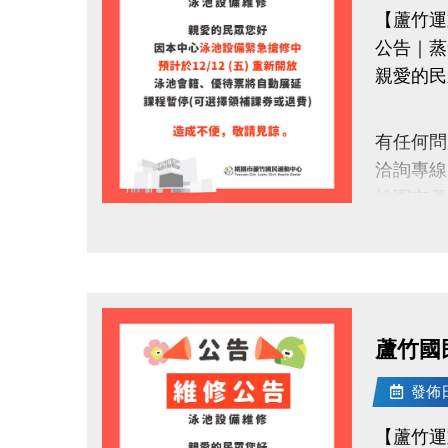
【蘆竹運
公告｜蒸
親愛的民
有任何
洽詢專線：0
桃園市蘆
官網 : htt
點圖片展開大圖
FB :
IG : @lu
蘆竹國
發佈日期
【蘆竹運