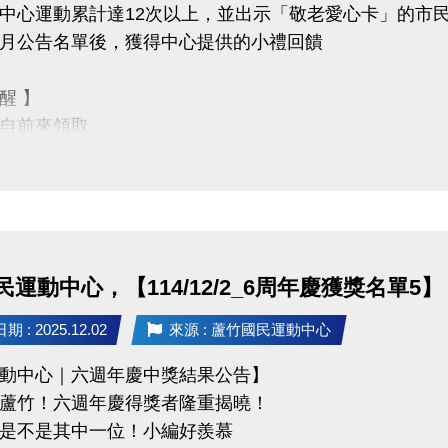
中心運動累計達12次以上，並出示「敬老愛心卡」的市
月公告名單後，獲得中心提供的小禮回饋
醒 】
自前來領取
他人代領
不僅讓身體更健康，
滿滿的鼓勵與心意
運動中心，【114/12/2_6周年慶獲獎名單5】
竹國民運動中心
3-2639066 #112 (客服部)
 : 2025.12.02
來源 : 蘆竹國民運動中心
ps://www.lzsports.com.tw/zh_TW/news/pageID/1/
動中心｜六週年慶中獎結果公告】
 桃園市蘆竹國民運動中心
蘆竹！六週年慶得獎者隆重揭曉！
zhusports
是不是其中一位！小編好羨慕