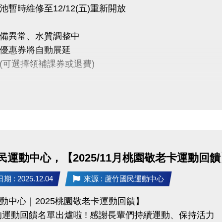
池暫時維修至12/12(五)重新開放
備異常、水質調整中
優惠券將自動展延
(可選擇領補課券或退費)
、敬請見諒
 (03)263-9066 分機111、112
ps://www.lzsports.com.tw/zh_TW/news/pageID/1/
 @桃園市蘆竹國民運動中心
民運動中心，【2025/11月桃園敬老卡運動回饋
zhusports
 : 2025.12.04
來源 : 蘆竹國民運動中心
動中心｜2025桃園敬老卡運動回饋】
的運動回饋名單出爐啦 ! 感謝長輩們持續運動、保持活力