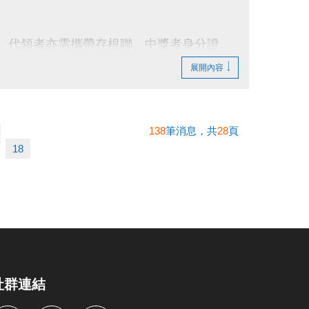
領，代領者亦需攜帶存根聯、中獎者身分證。
展開內容
法延後使用。
行折抵後，由櫃檯收回。
費折換現金，但可轉班至有開課成功之課程。
138
筆消息，共
28
頁
則視同同意提供本人資料，可請櫃檯註明僅供
18
止等相關權利，其詳細辦法、變更事項或未盡
社群連結