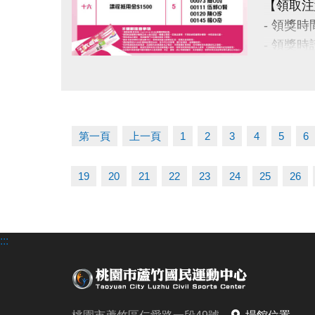
【領取注
IG : @lu
- 領獎時間
- 領獎
- 得獎
點圖片展開大圖
- 會員
- 課程
- 若使
第一頁
上一頁
1
2
3
4
5
6
- 因活
此活動
19
20
21
22
23
24
25
26
- 本活
事宜則
:::
洽詢專線 :
官網 : htt
FB :
IG : @lu