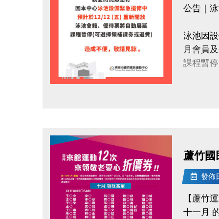
公告｜泳
泳池因設
月會員及
課程暫停
造成不便
點圖片展開大圖
洽詢專線 :
官網 : htt
FB :
蘆竹國
IG : @lu
發佈日期
【蘆竹運
十一月 