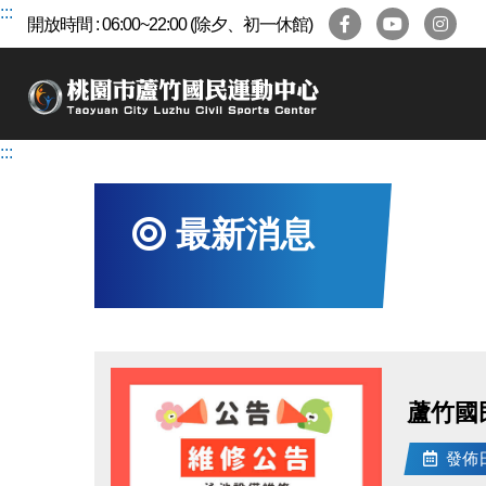
跳
:::
開放時間 : 06:00~22:00 (除夕、初一休館)
到
主
要
內
容
:::
區
最新消息
蘆竹國
發佈日期