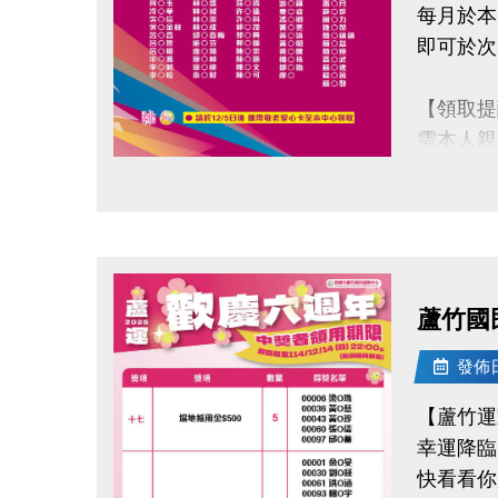
每月於本
即可於次
【領取提
需本人親
不可委託
點圖片展開大圖
持續運動
還能感受
蘆竹國民
桃園市蘆
洽詢專線：0
發佈日期
官網 : htt
【蘆竹運
FB :
幸運降臨
IG : @lu
快看看你