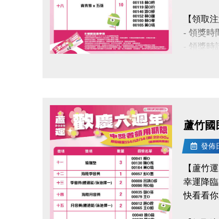
【領取注
- 領獎時間
- 領獎
- 得獎
點圖片展開大圖
- 會員
- 課程
- 若使
- 因活
蘆竹國民
此活動
- 本活
發佈日期
事宜則
【蘆竹運
幸運降臨
洽詢專線 :
快看看你
官網 : htt
FB :