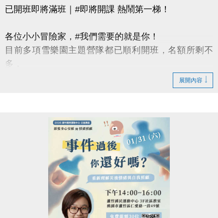
已開班即將滿班｜#即將開課 熱鬧第一梯！
各位小小冒險家，#我們需要的就是你！
目前多項雪樂園主題營隊都已順利開班，名額所剩不
多，
還有部分課程即將開課，只差幾位小小探險家就能啟
展開內容
程！
快跟著「蘆寶」和「薇薇」一起勇闖雪樂園，
留下最歡樂、最難忘的冬日回憶吧～
【加碼優惠】
凡報名球類營隊任兩梯享9折優惠，三梯享88折優惠!!
【報名資訊】開課前皆可報名，把握最後機會！
報名只到115/1/25(日)請別錯過囉