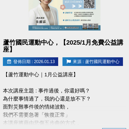
連絡資訊
-洽詢專線：03-2639066 #115、116
-官網 :
https://www.lzsports.com.tw/zh_TW/news/pageID/1/
點圖片展開大圖
蘆竹國民運動中心，【2025/1月免費公益講
-FB : 桃園市蘆竹國民運動中心
座】
-IG : @luzhusports
發佈日期 : 2026.01.13
來源 : 蘆竹國民運動中心
【蘆竹運動中心｜1月公益講座】
本次講座主題 : 事件過後，你還好嗎？
為什麼事情過了，我的心還是放不下？
面對災難事件後的情緒波動，
我們不需要急著「恢復正常」
本講座將藉由悲傷五步曲的方式，