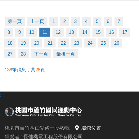
修，將一併進行通風系統改善，並同步辦理蒸氣室及
烤箱等設備維護；
第一頁
上一頁
1
2
3
4
5
6
7
因工程涉及高空作業，須安排備料及施工，施工期程
8
9
10
11
12
13
14
15
16
17
較長，預計於 一月底前完成。
18
19
20
21
22
23
24
25
26
如有課程使用、會籍展延或退費等相關問題，請洽現
27
28
下一頁
最後一頁
場服務櫃檯。
138
筆消息，共
28
頁
造成不便，敬請見諒，感謝您的理解與支持。
:::
有任何問題歡迎來電詢問
洽詢專線：03-2639066 #112 (客服部)
桃園市蘆竹國民運動中心
官網 :
桃園市蘆竹區仁愛路一段49號
場館位置
https://www.lzsports.com.tw/zh_TW/news/pageID/1/
經營者 : 長佳機電工程股份有限公司
FB : 桃園市蘆竹國民運動中心