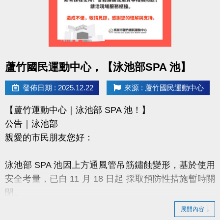
7.壁球場長租請至球館部洽詢 03-2639066#115/116
有任何問題歡迎來電詢問
洽詢專線：03-2639066 #115/116 (客服部)
點圖片展開大圖
桃園市蘆竹國民運動中心
蘆竹國民運動中心，【泳池部SPA 池】
官網 :
發佈日期 : 2025.12.22
來源 : 蘆竹國民運動中心
https://www.lzsports.com.tw/zh_TW/news/pageID/1/
FB : 桃園市蘆竹國民運動中心
【蘆竹運動中心｜泳池部 SPA 池！】
IG : @luzhusports
公告｜泳池部
親愛的市民朋友您好：
泳池部 SPA 池因上方通風管吊筋鏽蝕變形，基於使用
安全考量，已自 11 月 18 日起 採取預防性措施暫時關
閉。
展開內容
為提供市民安全、友善的運動環境，中心配合泳池歲