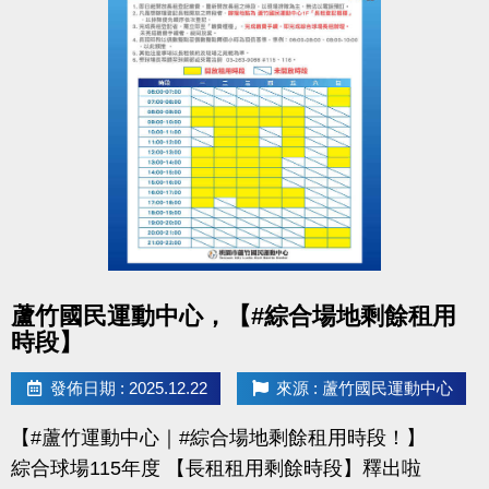
桃園市蘆竹國民運動中心
洽詢專線：03-2639066 #112 (客服部)
官網 :
https://www.lzsports.com.tw/zh_TW/news/pageID/1/
FB : 桃園市蘆竹國民運動中心
IG : @luzhusports
點圖片展開大圖
蘆竹國民運動中心，【#綜合場地剩餘租用
時段】
發佈日期 : 2025.12.22
來源 : 蘆竹國民運動中心
【#蘆竹運動中心｜#綜合場地剩餘租用時段！】
綜合球場115年度 【長租租用剩餘時段】釋出啦