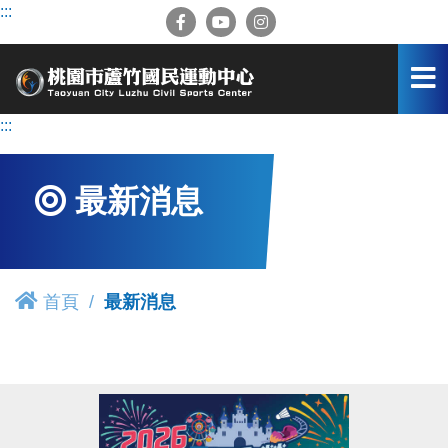
跳
:::
到
主
要
內
容
:::
區
最新消息
首頁
最新消息