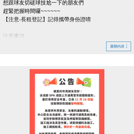
想跟球友切磋球技尬一下的朋友們
趕緊把握時間囉~~~~~~
【注意-長租登記】記得攜帶身份證唷
注意事項：
1.長租登記繳費開始時間：即日起。
展開內容
2.重新開放長租之時段，以現場排隊為主，無法以電
話預定。
3.凡是想辦理長租開放之時段者，登記地點為「長租
登記櫃檯」，以排隊優先順序依次登記。
4.完成長租登記者，需立即至「繳費櫃檯」，完成繳
費手續，始完成綜合球場長租辦理。未完成繳費手續
者，視同放棄。
5.長租時段以偶數整點至偶數整點兩個小時為租借基
準，例：06:00-08:00、08:00-10:00，以此類推。
6.其它注意事項，以長租條約及現場之規範為準。