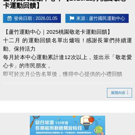
◆ 公益免費講座・限額30位
卡運動回饋】
◆ 掃描 QR Code 填表報名，馬上卡位
◆ 報名連結：https://forms.gle/EtMsXpE4vdZeesNi9
發佈日期 : 2026.01.05
來源 : 蘆竹國民運動中心
【蘆竹運動中心｜2025桃園敬老卡運動回饋】
十二月 的運動回饋名單出爐啦 ! 感謝長輩們持續運
動、保持活力
每月於本中心運動累計達12次以上，並出示「敬老愛
心卡」的市民朋友，
即可於次月公告名單後，獲得中心提供的小禮回饋
【領取提醒 】
展開內容
需本人親自前來領取
不可委託他人代領
持續運動不僅讓身體更健康，
還能感受滿滿的鼓勵與心意