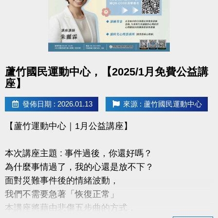
連絡資訊
-洽詢專線：03-2639066 #115、116
-官網 :
https://www.lzsports.com.tw/zh_TW/news/pageID/1/
點圖片展開大圖
蘆竹國民運動中心，【2025/1月免費公益講
-FB : 桃園市蘆竹國民運動中心
座】
-IG : @luzhusports
發佈日期 : 2026.01.13
來源 : 蘆竹國民運動中心
【蘆竹運動中心｜1月公益講座】
本次講座主題 : 事件過後，你還好嗎？
為什麼事情過了，我的心還是放不下？
面對災難事件後的情緒波動，
我們不需要急著「恢復正常」
本講座將藉由悲傷五步曲的方式，