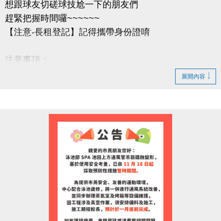
想跟球友切磋球技尬一下的朋友們
趕緊把握時間囉~~~~~~
【注意-長租登記】記得攜帶身份證唷
注意事項：
1.長租登記繳費開始時間：即日起。
展開內容
2.重新開放長租之時段，以現場排隊為主，無法以電
話預定。
3.凡是想辦理長租開放之時段者，登記地點為「長租
登記櫃檯」，以排隊優先順序依次登記。
4.完成長租登記者，需立即至「繳費櫃檯」，完成繳
費手續，始完成綜合球場長租辦理。未完成繳費手續
者，視同放棄。
5.長租時段以偶數整點至偶數整點兩個小時為租借基
準，例：06:00-08:00、08:00-10:00，以此類推。
6.其它注意事項，以長租條約及現場之規範為準。