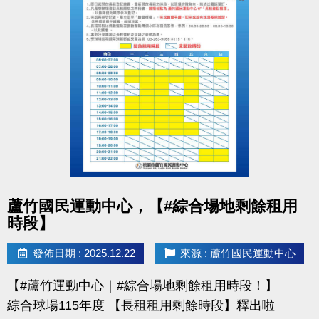
桃園市蘆竹國民運動中心
洽詢專線：03-2639066 #112 (客服部)
官網 :
https://www.lzsports.com.tw/zh_TW/news/pageID/1/
FB : 桃園市蘆竹國民運動中心
IG : @luzhusports
點圖片展開大圖
蘆竹國民運動中心，【#綜合場地剩餘租用
時段】
發佈日期 : 2025.12.22
來源 : 蘆竹國民運動中心
【#蘆竹運動中心｜#綜合場地剩餘租用時段！】
綜合球場115年度 【長租租用剩餘時段】釋出啦