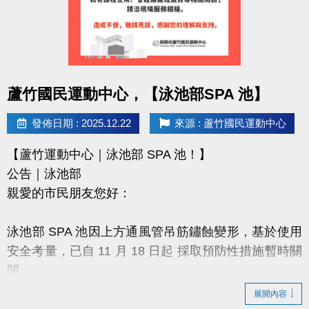
7.壁球場長租請至球館部洽詢 03-2639066#115/116
有任何問題歡迎來電詢問
洽詢專線：03-2639066 #115/116 (客服部)
點圖片展開大圖
桃園市蘆竹國民運動中心
蘆竹國民運動中心，【泳池部SPA 池】
官網 :
發佈日期 : 2025.12.22
來源 : 蘆竹國民運動中心
https://www.lzsports.com.tw/zh_TW/news/pageID/1/
FB : 桃園市蘆竹國民運動中心
【蘆竹運動中心｜泳池部 SPA 池！】
IG : @luzhusports
公告｜泳池部
親愛的市民朋友您好：
泳池部 SPA 池因上方通風管吊筋鏽蝕變形，基於使用
安全考量，已自 11 月 18 日起 採取預防性措施暫時關
閉。
展開內容
為提供市民安全、友善的運動環境，中心配合泳池歲