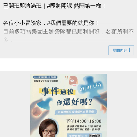
已開班即將滿班｜#即將開課 熱鬧第一梯！
各位小小冒險家，#我們需要的就是你！
目前多項雪樂園主題營隊都已順利開班，名額所剩不
多，
還有部分課程即將開課，只差幾位小小探險家就能啟
展開內容
程！
快跟著「蘆寶」和「薇薇」一起勇闖雪樂園，
留下最歡樂、最難忘的冬日回憶吧～
【加碼優惠】
凡報名球類營隊任兩梯享9折優惠，三梯享88折優惠!!
【報名資訊】開課前皆可報名，把握最後機會！
報名只到115/1/25(日)請別錯過囉