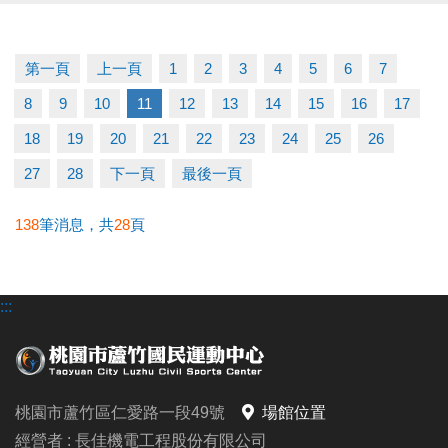
修，將一併進行通風系統改善，並同步辦理蒸氣室及
烤箱等設備維護；
第一頁
上一頁
1
2
3
4
5
6
7
因工程涉及高空作業，須安排備料及施工，施工期程
8
9
10
11
12
13
14
15
16
17
較長，預計於 一月底前完成。
18
19
20
21
22
23
24
25
26
如有課程使用、會籍展延或退費等相關問題，請洽現
27
28
下一頁
最後一頁
場服務櫃檯。
138
筆消息，共
28
頁
造成不便，敬請見諒，感謝您的理解與支持。
:::
有任何問題歡迎來電詢問
洽詢專線：03-2639066 #112 (客服部)
桃園市蘆竹國民運動中心
官網 :
桃園市蘆竹區仁愛路一段49號
場館位置
https://www.lzsports.com.tw/zh_TW/news/pageID/1/
經營者 : 長佳機電工程股份有限公司
FB : 桃園市蘆竹國民運動中心