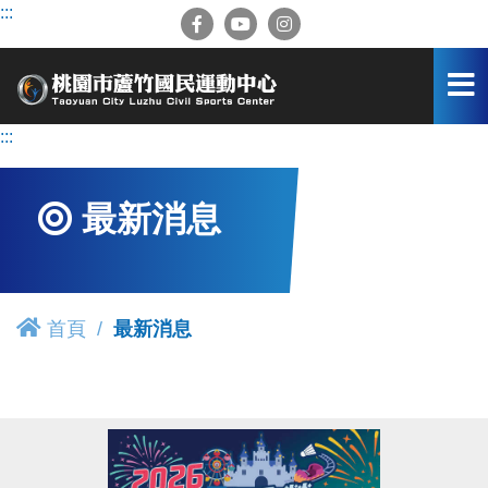
跳
:::
到
主
要
內
容
:::
區
最新消息
首頁
最新消息