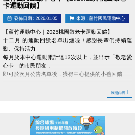
◆ 公益免費講座・限額30位
卡運動回饋】
◆ 掃描 QR Code 填表報名，馬上卡位
◆ 報名連結：https://forms.gle/EtMsXpE4vdZeesNi9
發佈日期 : 2026.01.05
來源 : 蘆竹國民運動中心
【蘆竹運動中心｜2025桃園敬老卡運動回饋】
十二月 的運動回饋名單出爐啦 ! 感謝長輩們持續運
動、保持活力
每月於本中心運動累計達12次以上，並出示「敬老愛
心卡」的市民朋友，
即可於次月公告名單後，獲得中心提供的小禮回饋
【領取提醒 】
展開內容
需本人親自前來領取
不可委託他人代領
持續運動不僅讓身體更健康，
還能感受滿滿的鼓勵與心意