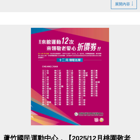
帶著大家認識事件後身體與情緒的訊號
展開內容
並藉由看見及練習，提供一個被理解的空間，
陪你用溫柔、不勉強的方式照顧自己，慢慢走回生
活。
重新理解災後情緒與自我找顧：
-正念取向的自我穩定與覺察
-悲傷、失落與生死議題的心理陪伴
-心理劇取向的關係探索與療癒
◆ 時間｜1/31 (六) 14:00－16:00
◆ 地點｜蘆竹國民運動中心 3樓社區教室
◆ 講師｜朱麗霖-謐時光心理諮商 — 實習諮商心理師
專長悲傷輔導與心理劇相關專業訓練
◆ 洽詢專線｜03-2639066 #106
-
點圖片展開大圖
蘆竹國民運動中心，【2025/12月桃園敬老