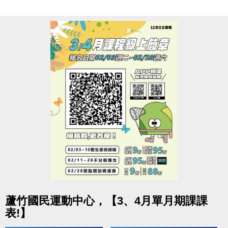
若需再次入場，需付費or過卡記次，方可使用
連絡資訊
-洽詢專線：03-2639066 #112
-官網 :
https://www.lzsports.com.tw/zh_TW/news/pageID/1/
-FB : 桃園市蘆竹國民運動中心
-IG : @luzhusports
點圖片展開大圖
蘆竹國民運動中心，【3、4月單月期課課
表!】