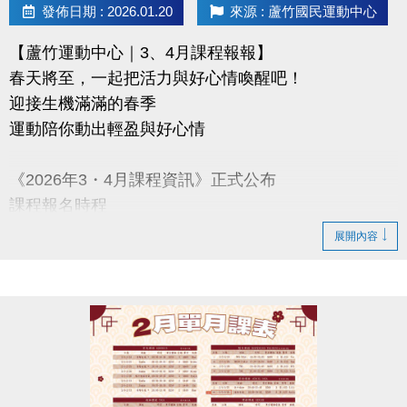
發佈日期 : 2026.01.20
來源 : 蘆竹國民運動中心
【蘆竹運動中心｜3、4月課程報報】
春天將至，一起把活力與好心情喚醒吧！
迎接生機滿滿的春季
運動陪你動出輕盈與好心情
《2026年3・4月課程資訊》正式公布
課程報名時程
2/3-2/10 舊生原班續報
展開內容
使用APP享9折優惠（部分課程無折扣），臨櫃享95折
~
舊生們享有優先報名的期間，千萬別錯過！
【舊生定義】
報名完整1-2月期課、2月單月課程