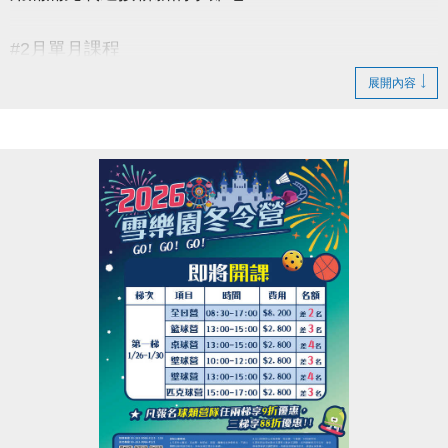
#2月單月課程
▶ 課程臨櫃報名，【NEW】課程可使用APP報名。
展開內容
▶ 標示【 * 】請自備瑜珈墊。
▶ 標示【 ★ 】為平日優惠課程。
▶ 上課請穿著運動服裝，並攜帶毛巾、水。
▶ 有氧、瑜珈、飛輪需年滿15歲；懸吊、空瑜需年滿
18歲。
▶ 若因人數不足無法開班，將於開課前通知，並請持
原信用卡、繳費憑證及發票至本中心辦理退費。
連絡資訊
-洽詢專線：03-2639066 #115、116
-官網 :
https://www.lzsports.com.tw/zh_TW/news/pageID/1/
-FB : 桃園市蘆竹國民運動中心