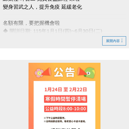
變身習武之人，提升免疫 延緩老化
名額有限，要把握機會啦
◆ 開訓日期: 115年1月1日(四)~6月30日(二)
◆ 訓練時間: 每週一至週五 上午06:00-08:00
展開內容
◆ 訓練地點: 桃園市蘆竹國民運動中心 三樓綜合球場
連絡資訊
-洽詢專線：03-2639066 #115、116
-官網 :
https://www.lzsports.com.tw/zh_TW/news/pageID/1/
-FB : 桃園市蘆竹國民運動中心
-IG : @luzhusports