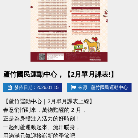
且開班成功，無中途退費之學員
2/11-2/28 不分新舊生
APP報名享95折優惠
2/28 前 本期臨櫃報名
◆有 加碼優惠 喔◆
同一人報名三門以上 → 88折優惠
同一人報名兩門以上 → 9折優惠
點圖片展開大圖
蘆竹國民運動中心，【2月單月課表!】
連絡資訊
發佈日期 : 2026.01.15
來源 : 蘆竹國民運動中心
-洽詢專線：03-2639066 #115、116
【蘆竹運動中心｜2月單月課表上線】
-官網 :
春意悄悄到來，萬物甦醒的 2 月，
https://www.lzsports.com.tw/zh_TW/news/pageID/1/
正是為身體注入活力的好時刻！
-FB : 桃園市蘆竹國民運動中心
一起到蘆運動起來、流汗暖身，
-IG : @luzhusports
用滿滿元氣迎接嶄新的季節吧