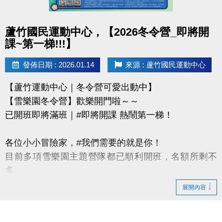
-IG : @luzhusports
點圖片展開大圖
蘆竹國民運動中心，【2026冬令營_即將開
課~第一梯!!!】
發佈日期 : 2026.01.14
來源 : 蘆竹國民運動中心
【蘆竹運動中心｜冬令營可愛出動中】
【雪樂園冬令營】歡樂開門啦～～
已開班即將滿班｜#即將開課 熱鬧第一梯！
各位小小冒險家，#我們需要的就是你！
目前多項雪樂園主題營隊都已順利開班，名額所剩不
多，
還有部分課程即將開課，只差幾位小小探險家就能啟
展開內容
程！