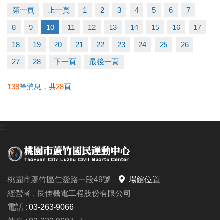
快跟著「蘆寶」和「薇薇」一起勇闖雪樂園，
第一頁
上一頁
1
2
3
4
5
6
7
留下最歡樂、最難忘的冬日回憶吧～
8
9
10
11
12
13
14
15
16
17
【加碼優惠】
18
19
20
21
22
23
24
25
26
凡報名球類營隊任兩梯享9折優惠，三梯享88折優惠!!
27
28
下一頁
最後一頁
【報名資訊】開課前皆可報名，把握最後機會！
138
筆消息，共
28
頁
報名只到115/1/25(日)請別錯過囉
:::
連絡資訊
-洽詢專線：03-2639066 #115、116
-官網 :
https://www.lzsports.com.tw/zh_TW/news/pageID/1/
桃園市蘆竹區仁愛路一段49號
場館位置
-FB : 桃園市蘆竹國民運動中心
經營者 : 長佳機電工程股份有限公司
-IG : @luzhusports
電話 :
03-263-9066