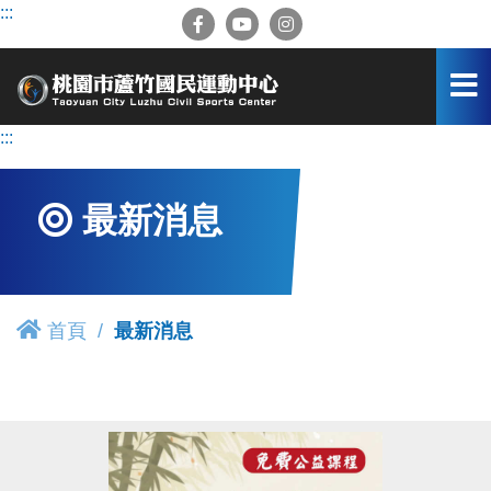
跳
:::
到
主
要
內
容
:::
區
最新消息
首頁
最新消息