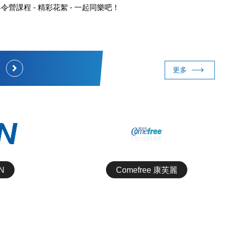
令營課程 - 精彩花絮 - 一起同樂吧！
前
後
更多
一
一
組
組
新北市板橋國民運動中心
N
Comefree 康芙麗