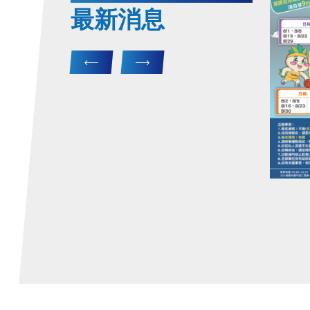
最新消息
前
後
一
一
組
組