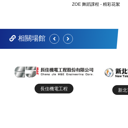
ZOE 舞蹈課程 - 精彩花絮
相關場館
前
後
一
一
組
組
Comefree 康芙麗
長佳機電工程
新北