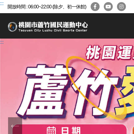
跳
:::
開放時間 : 06:00~22:00 (除夕、初一休館)
到
主
要
內
容
:::
區
前
一