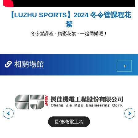
【LUZHU SPORTS】2024 冬令營課程花
絮
冬令營課程 - 精彩花絮 - 一起同樂吧！
相關場館
前
後
一
一
長佳機電工程
組
組