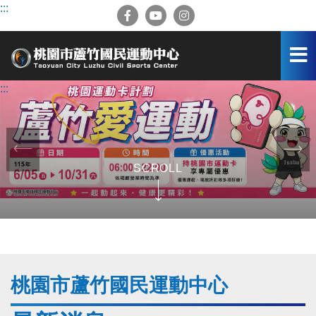
跳
:::
到
主
要
內
容
:::
區
前
一
SCROLL
張
圖
桃園市蘆竹國民運動中心