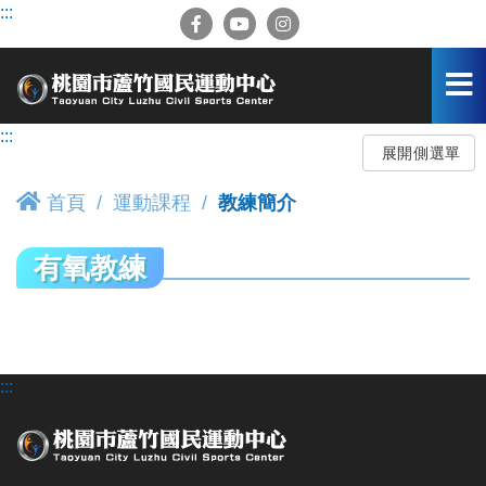
跳
:::
到
主
要
內
容
:::
區
展開側選單
首頁
運動課程
教練簡介
有氧教練
:::