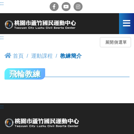
跳
:::
到
主
要
內
容
:::
區
展開側選單
首頁
運動課程
教練簡介
飛輪教練
:::